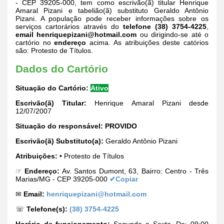
- CEP 39205-000, tem como escrivão(ã) titular Henrique
Amaral Pizani e tabelião(ã) substituto Geraldo Antônio
Pizani. A população pode receber informações sobre os
serviços cartorários através do
telefone (38) 3754-4225
,
email
henriquepizani@hotmail.com
ou dirigindo-se até o
cartório no
endereço
acima. As atribuições deste catórios
são: Protesto de Títulos.
Dados do Cartório
Situação do Cartório:
Ativo
Escrivão(ã) Titular:
Henrique Amaral Pizani desde
12/07/2007
Situação do responsável:
PROVIDO
Escrivão(ã) Substituto(a):
Geraldo Antônio Pizani
Atribuições:
• Protesto de Títulos
☞
Endereço:
Av. Santos Dumont, 63, Bairro: Centro - Três
Marias/MG - CEP 39205-000
✔Copiar
✉
Email:
henriquepizani@hotmail.com
☏
Telefone(s):
(38) 3754-4225
Horário de funcionamento:
Segunda a Sexta. De: 09:00