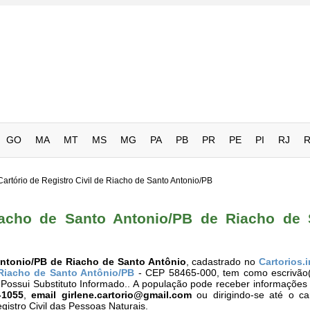
GO
MA
MT
MS
MG
PA
PB
PR
PE
PI
RJ
Cartório de Registro Civil de Riacho de Santo Antonio/PB
Riacho de Santo Antonio/PB de Riacho de 
 Antonio/PB de Riacho de Santo Antônio
, cadastrado no
Cartorios.i
Riacho de Santo Antônio/PB
- CEP 58465-000, tem como escrivão(ã
o Possui Substituto Informado.. A população pode receber informações
-1055
,
email
girlene.cartorio@gmail.com
ou dirigindo-se até o ca
gistro Civil das Pessoas Naturais.