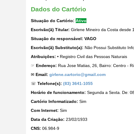
Dados do Cartório
Situação do Cartório:
Ativo
Escrivão(ã) Titular:
Girlene Mineiro da Costa desde 
Situação do responsável:
VAGO
Escrivão(ã) Substituto(a):
Não Possui Substituto Inf
Atribuições:
• Registro Civil das Pessoas Naturais
☞
Endereço:
Rua Jose Matias, 26, Bairro: Centro - 
✉
Email:
girlene.cartorio@gmail.com
☏
Telefone(s):
(83) 3641-1055
Horário de funcionamento:
Segunda a Sexta. De: 08
Cartório Informatizado:
Sim
Com Internet:
Sim
Data da Criação:
23/02/1933
CNS:
06.984-9