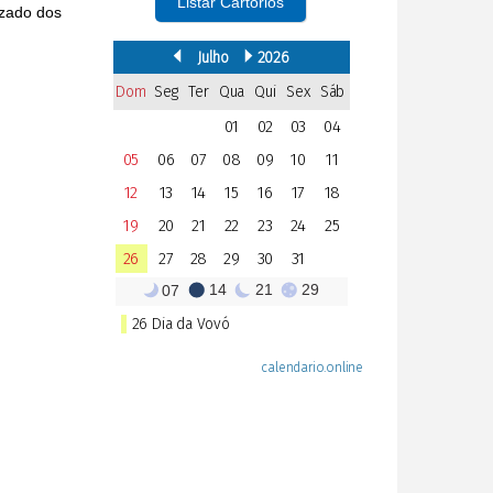
Listar Cartórios
izado dos