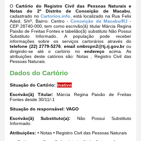
O
Cartório do Registro Civil das Pessoas Naturais e
Notas do 2º Distrito de Conceição de Macabu
,
cadastrado no
Cartorios.info
, está localizado na Rua Felix
Aded, S/nº, Bairro: Centro -
Conceição de Macabu/RJ
-
CEP 28740-000, tem como escrivão(ã) titular Márcia Regina
Paixão de Freitas Fontes e tabelião(ã) substituto Não Possui
Substituto Informado.. A população pode receber
informações sobre os serviços cartorários através do
telefone (22) 2779-5276
,
email
cmbrcpn2@tj.rj.gov.br
ou
dirigindo-se até o cartório no
endereço
acima. As
atribuições deste catórios são: Notas , Registro Civil das
Pessoas Naturais.
Dados do Cartório
Situação do Cartório:
Inativo
Escrivão(ã) Titular:
Márcia Regina Paixão de Freitas
Fontes desde 30/11/-1
Situação do responsável:
VAGO
Escrivão(ã) Substituto(a):
Não Possui Substituto
Informado.
Atribuições:
• Notas • Registro Civil das Pessoas Naturais