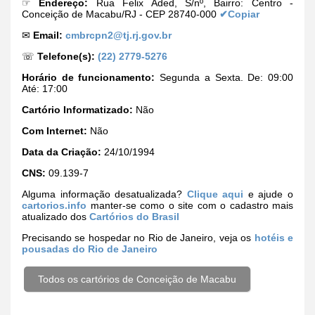
☞
Endereço:
Rua Felix Aded, S/nº, Bairro: Centro -
Conceição de Macabu/RJ - CEP 28740-000
✔Copiar
✉
Email:
cmbrcpn2@tj.rj.gov.br
☏
Telefone(s):
(22) 2779-5276
Horário de funcionamento:
Segunda a Sexta. De: 09:00
Até: 17:00
Cartório Informatizado:
Não
Com Internet:
Não
Data da Criação:
24/10/1994
CNS:
09.139-7
Alguma informação desatualizada?
Clique aqui
e ajude o
cartorios.info
manter-se como o site com o cadastro mais
atualizado dos
Cartórios do Brasil
Precisando se hospedar no Rio de Janeiro, veja os
hotéis e
pousadas do Rio de Janeiro
Todos os cartórios de Conceição de Macabu