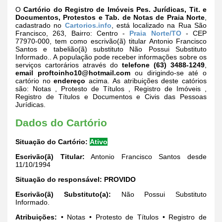
O
Cartório do Registro de Imóveis Pes. Jurídicas, Tit. e
Documentos, Protestos e Tab. de Notas de Praia Norte
,
cadastrado no
Cartorios.info
, está localizado na Rua São
Francisco, 263, Bairro: Centro -
Praia Norte/TO
- CEP
77970-000, tem como escrivão(ã) titular Antonio Francisco
Santos e tabelião(ã) substituto Não Possui Substituto
Informado.. A população pode receber informações sobre os
serviços cartorários através do
telefone (63) 3488-1249
,
email
proftoinho10@hotmail.com
ou dirigindo-se até o
cartório no
endereço
acima. As atribuições deste catórios
são: Notas , Protesto de Títulos , Registro de Imóveis ,
Registro de Títulos e Documentos e Civis das Pessoas
Jurídicas.
Dados do Cartório
Situação do Cartório:
Ativo
Escrivão(ã) Titular:
Antonio Francisco Santos desde
11/10/1994
Situação do responsável:
PROVIDO
Escrivão(ã) Substituto(a):
Não Possui Substituto
Informado.
Atribuições:
• Notas • Protesto de Títulos • Registro de