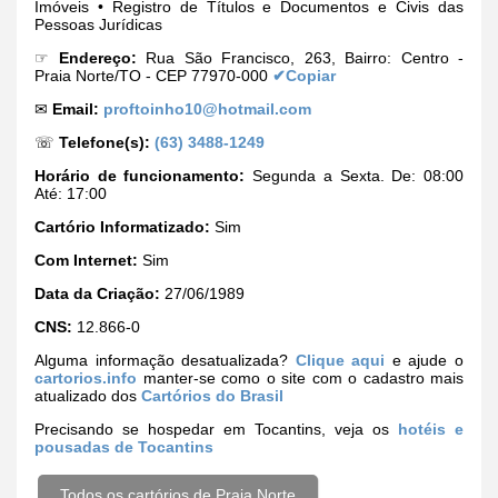
Imóveis • Registro de Títulos e Documentos e Civis das
Pessoas Jurídicas
☞
Endereço:
Rua São Francisco, 263, Bairro: Centro -
Praia Norte/TO - CEP 77970-000
✔Copiar
✉
Email:
proftoinho10@hotmail.com
☏
Telefone(s):
(63) 3488-1249
Horário de funcionamento:
Segunda a Sexta. De: 08:00
Até: 17:00
Cartório Informatizado:
Sim
Com Internet:
Sim
Data da Criação:
27/06/1989
CNS:
12.866-0
Alguma informação desatualizada?
Clique aqui
e ajude o
cartorios.info
manter-se como o site com o cadastro mais
atualizado dos
Cartórios do Brasil
Precisando se hospedar em Tocantins, veja os
hotéis e
pousadas de Tocantins
Todos os cartórios de Praia Norte