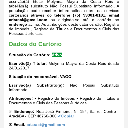
escrivão(ã) titular Melynna Mayra da Costa Reis e
tabelião(ã) substituto Não Possui Substituto Informado.. A
população pode receber informações sobre os serviços
cartorários através do
telefone (75) 99301-8181
,
email
criaraci@gmail.com
ou dirigindo-se até o cartório no
endereço
acima. As atribuições deste catórios são: Registro
de Imóveis , Registro de Títulos e Documentos e Civis das
Pessoas Jurídicas.
Dados do Cartório
Situação do Cartório:
Ativo
Escrivão(ã) Titular:
Melynna Mayra da Costa Reis desde
24/01/2017
Situação do responsável:
VAGO
Escrivão(ã) Substituto(a):
Não Possui Substituto
Informado.
Atribuições:
• Registro de Imóveis • Registro de Títulos e
Documentos e Civis das Pessoas Jurídicas
☞
Endereço:
Rua José Pinheiro, N° 184, Bairro: Centro -
Araci/BA - CEP 48760-000
✔Copiar
✉
Email:
criaraci@gmail.com