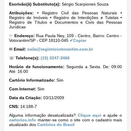
Escrivão(ã) Substituto(a):
Sérgio Scarpiones Souza
Atribuições:
• Registro Civil das Pessoas Naturais •
Registro de Imóveis • Registro de Interdições e Tutelas •
Registro de Títulos e Documentos e Civis das Pessoas
Jurídicas
☞
Endereço:
Rua Paula Ney, 109 - Centro, Bairro: Centro -
Votorantim/SP - CEP 18110-045
✔Copiar
✉
Email:
naila@registrovotorantim.com.br
☏
Telefone(s):
(15) 3247-3466
Horário de funcionamento:
Segunda a Sexta. De: 09:00
Até: 16:00
Cartório Informatizado:
Sim
Com Internet:
Sim
Data da Criação:
03/11/2009
CNS:
14.188-7
Alguma informação desatualizada?
Clique aqui
e ajude o
cartorios.info
manter-se como o site com o cadastro mais
atualizado dos
Cartórios do Brasil