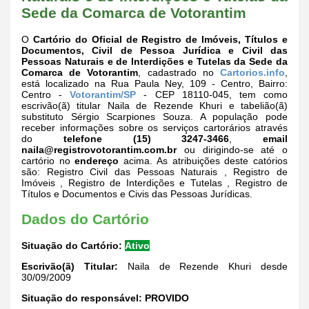
Sede da Comarca de Votorantim
O
Cartório do Oficial de Registro de Imóveis, Títulos e
Documentos, Civil de Pessoa Jurídica e Civil das
Pessoas Naturais e de Interdições e Tutelas da Sede da
Comarca de Votorantim
, cadastrado no
Cartorios.info
,
está localizado na Rua Paula Ney, 109 - Centro, Bairro:
Centro -
Votorantim/SP
- CEP 18110-045, tem como
escrivão(ã) titular Naila de Rezende Khuri e tabelião(ã)
substituto Sérgio Scarpiones Souza. A população pode
receber informações sobre os serviços cartorários através
do
telefone (15) 3247-3466
,
email
naila@registrovotorantim.com.br
ou dirigindo-se até o
cartório no
endereço
acima. As atribuições deste catórios
são: Registro Civil das Pessoas Naturais , Registro de
Imóveis , Registro de Interdições e Tutelas , Registro de
Títulos e Documentos e Civis das Pessoas Jurídicas.
Dados do Cartório
Situação do Cartório:
Ativo
Escrivão(ã) Titular:
Naila de Rezende Khuri desde
30/09/2009
Situação do responsável:
PROVIDO