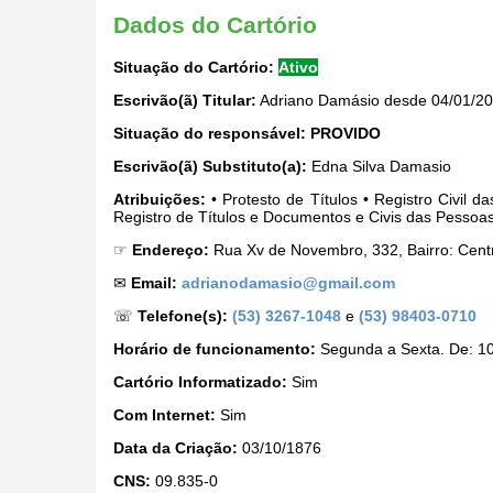
Dados do Cartório
Situação do Cartório:
Ativo
Escrivão(ã) Titular:
Adriano Damásio desde 04/01/2
Situação do responsável:
PROVIDO
Escrivão(ã) Substituto(a):
Edna Silva Damasio
Atribuições:
• Protesto de Títulos • Registro Civil d
Registro de Títulos e Documentos e Civis das Pessoas
☞
Endereço:
Rua Xv de Novembro, 332, Bairro: Cent
✉
Email:
adrianodamasio@gmail.com
☏
Telefone(s):
(53) 3267-1048
e
(53) 98403-0710
Horário de funcionamento:
Segunda a Sexta. De: 10
Cartório Informatizado:
Sim
Com Internet:
Sim
Data da Criação:
03/10/1876
CNS:
09.835-0