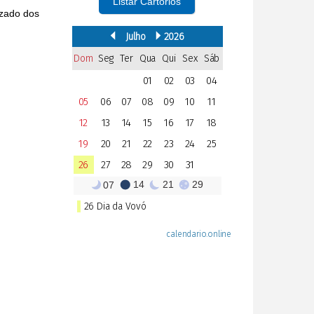
Listar Cartórios
izado dos