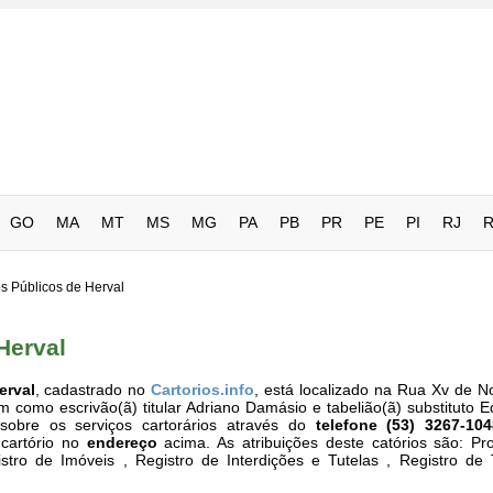
GO
MA
MT
MS
MG
PA
PB
PR
PE
PI
RJ
os Públicos de Herval
Herval
erval
, cadastrado no
Cartorios.info
, está localizado na Rua Xv de 
como escrivão(ã) titular Adriano Damásio e tabelião(ã) substituto E
sobre os serviços cartorários através do
telefone (53) 3267-104
 cartório no
endereço
acima. As atribuições deste catórios são: Pr
istro de Imóveis , Registro de Interdições e Tutelas , Registro de 