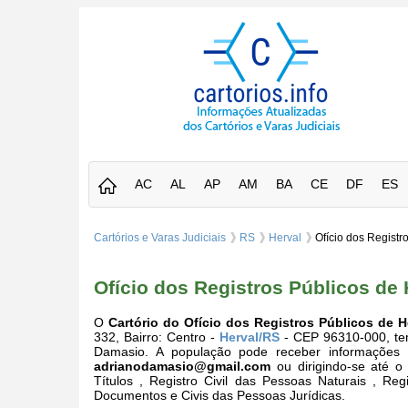
AC
AL
AP
AM
BA
CE
DF
ES
Cartórios e Varas Judiciais
RS
Herval
Ofício dos Registr
Ofício dos Registros Públicos de 
O
Cartório do Ofício dos Registros Públicos de H
332, Bairro: Centro -
Herval/RS
- CEP 96310-000, tem 
Damasio. A população pode receber informações 
adrianodamasio@gmail.com
ou dirigindo-se até o
Títulos , Registro Civil das Pessoas Naturais , Reg
Documentos e Civis das Pessoas Jurídicas.