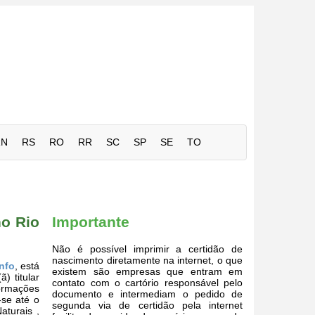
RN
RS
RO
RR
SC
SP
SE
TO
no Rio
Importante
Não é possível imprimir a certidão de
nascimento diretamente na internet, o que
info
, está
existem são empresas que entram em
) titular
contato com o cartório responsável pelo
formações
documento e intermediam o pedido de
-se até o
segunda via de certidão pela internet
aturais ,