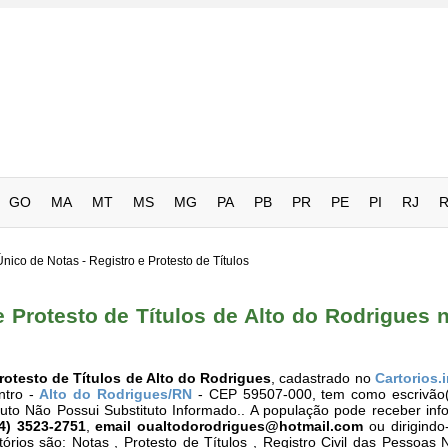
GO
MA
MT
MS
MG
PA
PB
PR
PE
PI
RJ
Único de Notas - Registro e Protesto de Títulos
e Protesto de Títulos de Alto do Rodrigues 
Protesto de Títulos de Alto do Rodrigues
, cadastrado no
Cartorios.
ntro -
Alto do Rodrigues/RN
- CEP 59507-000, tem como escrivão(ã
ituto Não Possui Substituto Informado.. A população pode receber in
84) 3523-2751
,
email
oualtodorodrigues@hotmail.com
ou dirigindo
órios são: Notas , Protesto de Títulos , Registro Civil das Pessoas N