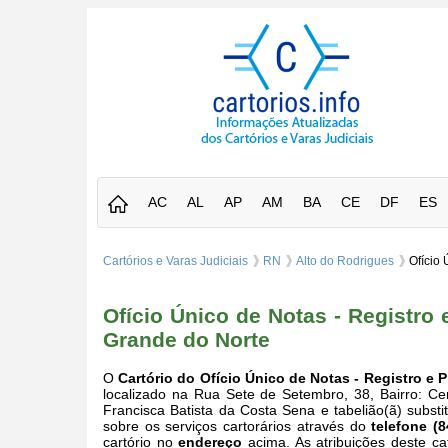
AC
AL
AP
AM
BA
CE
DF
ES
Cartórios e Varas Judiciais
RN
Alto do Rodrigues
Ofício 
Ofício Único de Notas - Registro 
Grande do Norte
O
Cartório do Ofício Único de Notas - Registro e 
localizado na Rua Sete de Setembro, 38, Bairro: Ce
Francisca Batista da Costa Sena e tabelião(ã) subst
sobre os serviços cartorários através do
telefone (
cartório no
endereço
acima. As atribuições deste cat