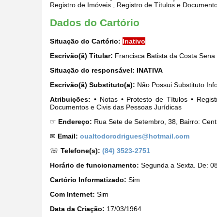
Registro de Imóveis , Registro de Títulos e Documento
Dados do Cartório
Situação do Cartório:
Inativo
Escrivão(ã) Titular:
Francisca Batista da Costa Sena
Situação do responsável:
INATIVA
Escrivão(ã) Substituto(a):
Não Possui Substituto Inf
Atribuições:
• Notas • Protesto de Títulos • Regist
Documentos e Civis das Pessoas Jurídicas
☞
Endereço:
Rua Sete de Setembro, 38, Bairro: Cen
✉
Email:
oualtodorodrigues@hotmail.com
☏
Telefone(s):
(84) 3523-2751
Horário de funcionamento:
Segunda a Sexta. De: 08
Cartório Informatizado:
Sim
Com Internet:
Sim
Data da Criação:
17/03/1964