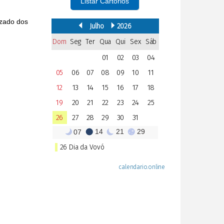
Listar Cartórios
izado dos