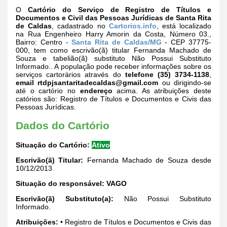
O
Cartório do Serviço de Registro de Títulos e
Documentos e Civil das Pessoas Jurídicas de Santa Rita
de Caldas
, cadastrado no
Cartorios.info
, está localizado
na Rua Engenheiro Harry Amorin da Costa, Número 03.,
Bairro: Centro -
Santa Rita de Caldas/MG
- CEP 37775-
000, tem como escrivão(ã) titular Fernanda Machado de
Souza e tabelião(ã) substituto Não Possui Substituto
Informado.. A população pode receber informações sobre os
serviços cartorários através do
telefone (35) 3734-1138
,
email
rtdpjsantaritadecaldas@gmail.com
ou dirigindo-se
até o cartório no
endereço
acima. As atribuições deste
catórios são: Registro de Títulos e Documentos e Civis das
Pessoas Jurídicas.
Dados do Cartório
Situação do Cartório:
Ativo
Escrivão(ã) Titular:
Fernanda Machado de Souza desde
10/12/2013
Situação do responsável:
VAGO
Escrivão(ã) Substituto(a):
Não Possui Substituto
Informado.
Atribuições:
• Registro de Títulos e Documentos e Civis das