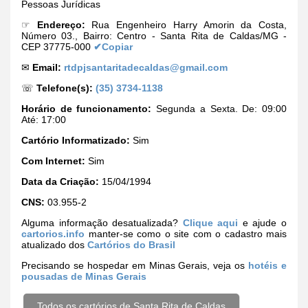
Pessoas Jurídicas
☞
Endereço:
Rua Engenheiro Harry Amorin da Costa,
Número 03., Bairro: Centro - Santa Rita de Caldas/MG -
CEP 37775-000
✔Copiar
✉
Email:
rtdpjsantaritadecaldas@gmail.com
☏
Telefone(s):
(35) 3734-1138
Horário de funcionamento:
Segunda a Sexta. De: 09:00
Até: 17:00
Cartório Informatizado:
Sim
Com Internet:
Sim
Data da Criação:
15/04/1994
CNS:
03.955-2
Alguma informação desatualizada?
Clique aqui
e ajude o
cartorios.info
manter-se como o site com o cadastro mais
atualizado dos
Cartórios do Brasil
Precisando se hospedar em Minas Gerais, veja os
hotéis e
pousadas de Minas Gerais
Todos os cartórios de Santa Rita de Caldas