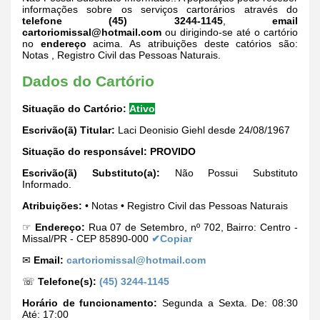
informações sobre os serviços cartorários através do
telefone (45) 3244-1145
,
email
cartoriomissal@hotmail.com
ou dirigindo-se até o cartório
no
endereço
acima. As atribuições deste catórios são:
Notas , Registro Civil das Pessoas Naturais.
Dados do Cartório
Situação do Cartório:
Ativo
Escrivão(ã) Titular:
Laci Deonisio Giehl desde 24/08/1967
Situação do responsável:
PROVIDO
Escrivão(ã) Substituto(a):
Não Possui Substituto
Informado.
Atribuições:
• Notas • Registro Civil das Pessoas Naturais
☞
Endereço:
Rua 07 de Setembro, nº 702, Bairro: Centro -
Missal/PR - CEP 85890-000
✔Copiar
✉
Email:
cartoriomissal@hotmail.com
☏
Telefone(s):
(45) 3244-1145
Horário de funcionamento:
Segunda a Sexta. De: 08:30
Até: 17:00