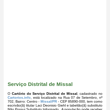
Serviço Distrital de Missal
O
Cartório do Serviço Distrital de Missal
, cadastrado no
Cartorios.info
, está localizado na Rua 07 de Setembro, nº
702, Bairro: Centro -
Missal/PR
- CEP 85890-000, tem como
escrivão(ã) titular Laci Deonisio Giehl e tabelião(ã) substituto
Não Possui Substituto Informado.. A população pode receber