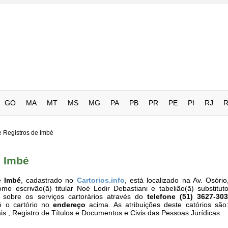
GO
MA
MT
MS
MG
PA
PB
PR
PE
PI
RJ
e Registros de Imbé
e Imbé
e Imbé
, cadastrado no
Cartorios.info
, está localizado na Av. Osório
 escrivão(ã) titular Noé Lodir Debastiani e tabelião(ã) substitut
 sobre os serviços cartorários através do
telefone (51) 3627-30
é o cartório no
endereço
acima. As atribuições deste catórios são
ais , Registro de Títulos e Documentos e Civis das Pessoas Jurídicas.