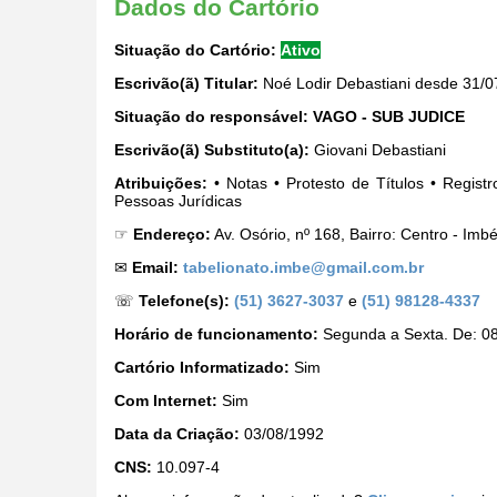
Dados do Cartório
Situação do Cartório:
Ativo
Escrivão(ã) Titular:
Noé Lodir Debastiani desde 31/0
Situação do responsável:
VAGO - SUB JUDICE
Escrivão(ã) Substituto(a):
Giovani Debastiani
Atribuições:
• Notas • Protesto de Títulos • Regist
Pessoas Jurídicas
☞
Endereço:
Av. Osório, nº 168, Bairro: Centro - I
✉
Email:
tabelionato.imbe@gmail.com.br
☏
Telefone(s):
(51) 3627-3037
e
(51) 98128-4337
Horário de funcionamento:
Segunda a Sexta. De: 08
Cartório Informatizado:
Sim
Com Internet:
Sim
Data da Criação:
03/08/1992
CNS:
10.097-4