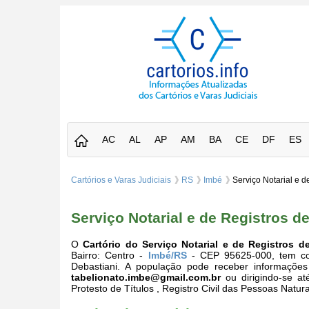
AC
AL
AP
AM
BA
CE
DF
ES
Cartórios e Varas Judiciais
RS
Imbé
Serviço Notarial e d
Serviço Notarial e de Registros d
O
Cartório do Serviço Notarial e de Registros d
Bairro: Centro -
Imbé/RS
- CEP 95625-000, tem como
Debastiani. A população pode receber informações
tabelionato.imbe@gmail.com.br
ou dirigindo-se at
Protesto de Títulos , Registro Civil das Pessoas Natur