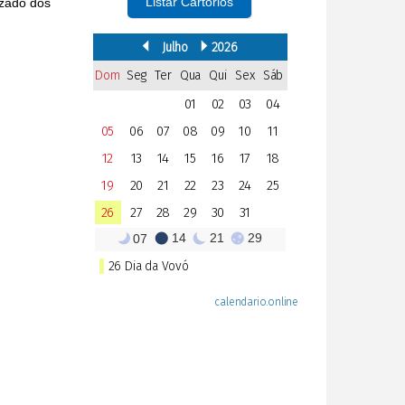
Listar Cartórios
izado dos