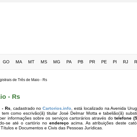
GO
MA
MT
MS
MG
PA
PB
PR
PE
PI
RJ
istrais de Três de Maio - Rs
io - Rs
 - Rs
, cadastrado no
Cartorios.info
, está localizado na Avenida Urug
em como escrivão(ã) titular José Delmar Motta e tabelião(ã) subst
ber informações sobre os serviços cartorários através do
telefone (
ndo-se até o cartório no
endereço
acima. As atribuições deste cató
e Títulos e Documentos e Civis das Pessoas Jurídicas.