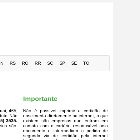
RN
RS
RO
RR
SC
SP
SE
TO
Importante
uai, 465,
Não é possível imprimir a certidão de
ituto Não
nascimento diretamente na internet, o que
55) 3535-
existem são empresas que entram em
rios são:
contato com o cartório responsável pelo
documento e intermediam o pedido de
segunda via de certidão pela internet