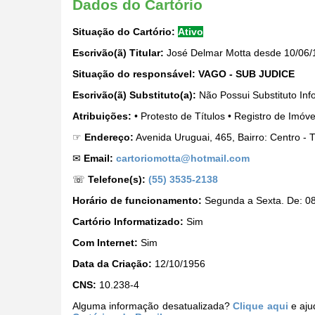
Dados do Cartório
Situação do Cartório:
Ativo
Escrivão(ã) Titular:
José Delmar Motta desde 10/06/
Situação do responsável:
VAGO - SUB JUDICE
Escrivão(ã) Substituto(a):
Não Possui Substituto Inf
Atribuições:
• Protesto de Títulos • Registro de Imóv
☞
Endereço:
Avenida Uruguai, 465, Bairro: Centro -
✉
Email:
cartoriomotta@hotmail.com
☏
Telefone(s):
(55) 3535-2138
Horário de funcionamento:
Segunda a Sexta. De: 08
Cartório Informatizado:
Sim
Com Internet:
Sim
Data da Criação:
12/10/1956
CNS:
10.238-4
Alguma informação desatualizada?
Clique aqui
e aju