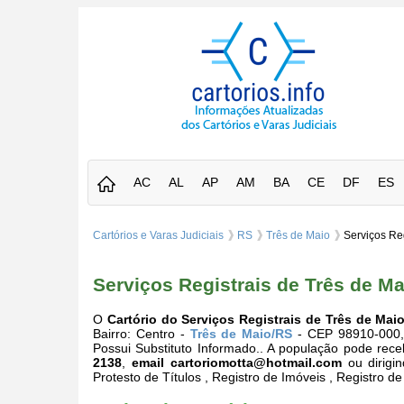
AC
AL
AP
AM
BA
CE
DF
ES
Cartórios e Varas Judiciais
RS
Três de Maio
Serviços Reg
Serviços Registrais de Três de Ma
O
Cartório do Serviços Registrais de Três de Maio
Bairro: Centro -
Três de Maio/RS
- CEP 98910-000, t
Possui Substituto Informado.. A população pode rece
2138
,
email
cartoriomotta@hotmail.com
ou dirigi
Protesto de Títulos , Registro de Imóveis , Registro d