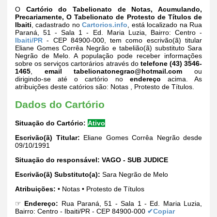
O
Cartório do Tabelionato de Notas, Acumulando,
Precariamente, O Tabelionato de Protesto de Títulos de
Ibaiti
, cadastrado no
Cartorios.info
, está localizado na Rua
Paraná, 51 - Sala 1 - Ed. Maria Luzia, Bairro: Centro -
Ibaiti/PR
- CEP 84900-000, tem como escrivão(ã) titular
Eliane Gomes Corrêa Negrão e tabelião(ã) substituto Sara
Negrão de Melo. A população pode receber informações
sobre os serviços cartorários através do
telefone (43) 3546-
1465
,
email
tabelionatonegrao@hotmail.com
ou
dirigindo-se até o cartório no
endereço
acima. As
atribuições deste catórios são: Notas , Protesto de Títulos.
Dados do Cartório
Situação do Cartório:
Ativo
Escrivão(ã) Titular:
Eliane Gomes Corrêa Negrão desde
09/10/1991
Situação do responsável:
VAGO - SUB JUDICE
Escrivão(ã) Substituto(a):
Sara Negrão de Melo
Atribuições:
• Notas • Protesto de Títulos
☞
Endereço:
Rua Paraná, 51 - Sala 1 - Ed. Maria Luzia,
Bairro: Centro - Ibaiti/PR - CEP 84900-000
✔Copiar