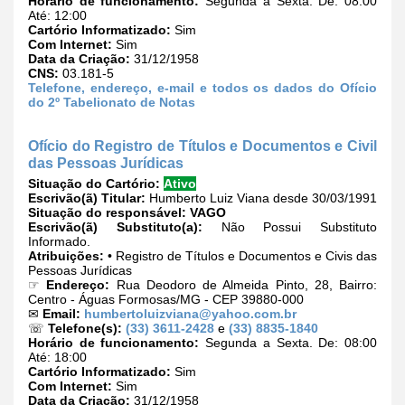
Horário de funcionamento:
Segunda a Sexta. De: 08:00
Até: 12:00
Cartório Informatizado:
Sim
Com Internet:
Sim
Data da Criação:
31/12/1958
CNS:
03.181-5
Telefone, endereço, e-mail e todos os dados do Ofício
do 2º Tabelionato de Notas
Ofício do Registro de Títulos e Documentos e Civil
das Pessoas Jurídicas
Situação do Cartório:
Ativo
Escrivão(ã) Titular:
Humberto Luiz Viana desde 30/03/1991
Situação do responsável:
VAGO
Escrivão(ã) Substituto(a):
Não Possui Substituto
Informado.
Atribuições:
• Registro de Títulos e Documentos e Civis das
Pessoas Jurídicas
☞
Endereço:
Rua Deodoro de Almeida Pinto, 28, Bairro:
Centro - Águas Formosas/MG - CEP 39880-000
✉
Email:
humbertoluizviana@yahoo.com.br
☏
Telefone(s):
(33) 3611-2428
e
(33) 8835-1840
Horário de funcionamento:
Segunda a Sexta. De: 08:00
Até: 18:00
Cartório Informatizado:
Sim
Com Internet:
Sim
Data da Criação:
31/12/1958