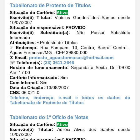
Tabelionato de Protesto de Títulos
Situação do Cartório:
Ativo
Escrivão(ã) Titular:
Vinícius Guedes dos Santos desde
10/07/2007
Situação do responsável:
PROVIDO
Escrivão(ã) Substituto(a):
Não Possui Substituto
Informado.
Atribuições:
• Protesto de Títulos
☞
Endereço:
Rua Pampam, 13, Centro, Bairro: Centro -
Águas Formosas/MG - CEP 39880-000
✉
Email:
protesto_aguasformosas@hotmail.com
☏
Telefone(s):
(33) 3611-2646
Horário de funcionamento:
Segunda a Sexta. De: 09:00
Até: 17:00
Cartório Informatizado:
Sim
Com Internet:
Sim
Data da Criação:
13/08/2007
CNS:
06.021-0
Telefone, endereço, e-mail e todos os dados do
Tabelionato de Protesto de Títulos
Tabelionato do 1º Ofício de Notas
Situação do Cartório:
Ativo
Escrivão(ã) Titular:
Adiléia Alves dos Santos desde
10/07/2007
Situação do responsável:
PROVIDO