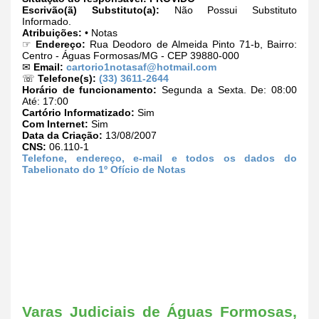
Escrivão(ã) Substituto(a):
Não Possui Substituto
Informado.
Atribuições:
• Notas
☞
Endereço:
Rua Deodoro de Almeida Pinto 71-b, Bairro:
Centro - Águas Formosas/MG - CEP 39880-000
✉
Email:
cartorio1notasaf@hotmail.com
☏
Telefone(s):
(33) 3611-2644
Horário de funcionamento:
Segunda a Sexta. De: 08:00
Até: 17:00
Cartório Informatizado:
Sim
Com Internet:
Sim
Data da Criação:
13/08/2007
CNS:
06.110-1
Telefone, endereço, e-mail e todos os dados do
Tabelionato do 1º Ofício de Notas
Varas Judiciais de Águas Formosas,