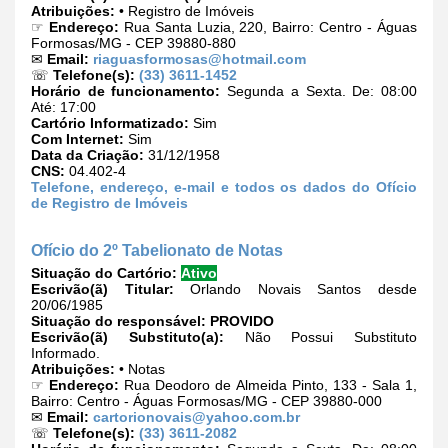
Atribuições:
• Registro de Imóveis
☞
Endereço:
Rua Santa Luzia, 220, Bairro: Centro - Águas
Formosas/MG - CEP 39880-880
✉
Email:
riaguasformosas@hotmail.com
☏
Telefone(s):
(33) 3611-1452
Horário de funcionamento:
Segunda a Sexta. De: 08:00
Até: 17:00
Cartório Informatizado:
Sim
Com Internet:
Sim
Data da Criação:
31/12/1958
CNS:
04.402-4
Telefone, endereço, e-mail e todos os dados do Ofício
de Registro de Imóveis
Ofício do 2º Tabelionato de Notas
Situação do Cartório:
Ativo
Escrivão(ã) Titular:
Orlando Novais Santos desde
20/06/1985
Situação do responsável:
PROVIDO
Escrivão(ã) Substituto(a):
Não Possui Substituto
Informado.
Atribuições:
• Notas
☞
Endereço:
Rua Deodoro de Almeida Pinto, 133 - Sala 1,
Bairro: Centro - Águas Formosas/MG - CEP 39880-000
✉
Email:
cartorionovais@yahoo.com.br
☏
Telefone(s):
(33) 3611-2082