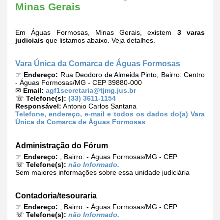
Minas Gerais
Em Águas Formosas, Minas Gerais, existem
3 varas
judiciais
que listamos abaixo. Veja detalhes.
Vara Única da Comarca de Águas Formosas
☞
Endereço:
Rua Deodoro de Almeida Pinto, Bairro: Centro
- Águas Formosas/MG - CEP 39880-000
✉
Email:
agf1secretaria@tjmg.jus.br
☏
Telefone(s):
(33) 3611-1154
Responsável:
Antonio Carlos Santana
Telefone, endereço, e-mail e todos os dados do(a) Vara
Única da Comarca de Águas Formosas
Administração do Fórum
☞
Endereço:
, Bairro: - Águas Formosas/MG - CEP
☏
Telefone(s):
não Informado.
Sem maiores informações sobre essa unidade judiciária
Contadoria/tesouraria
☞
Endereço:
, Bairro: - Águas Formosas/MG - CEP
☏
Telefone(s):
não Informado.