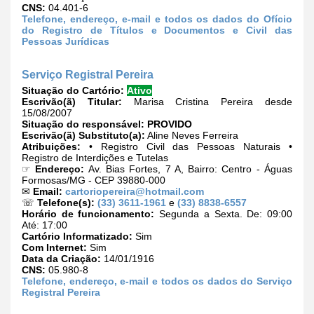
CNS:
04.401-6
Telefone, endereço, e-mail e todos os dados do Ofício
do Registro de Títulos e Documentos e Civil das
Pessoas Jurídicas
Serviço Registral Pereira
Situação do Cartório:
Ativo
Escrivão(ã) Titular:
Marisa Cristina Pereira desde
15/08/2007
Situação do responsável:
PROVIDO
Escrivão(ã) Substituto(a):
Aline Neves Ferreira
Atribuições:
• Registro Civil das Pessoas Naturais •
Registro de Interdições e Tutelas
☞
Endereço:
Av. Bias Fortes, 7 A, Bairro: Centro - Águas
Formosas/MG - CEP 39880-000
✉
Email:
cartoriopereira@hotmail.com
☏
Telefone(s):
(33) 3611-1961
e
(33) 8838-6557
Horário de funcionamento:
Segunda a Sexta. De: 09:00
Até: 17:00
Cartório Informatizado:
Sim
Com Internet:
Sim
Data da Criação:
14/01/1916
CNS:
05.980-8
Telefone, endereço, e-mail e todos os dados do Serviço
Registral Pereira