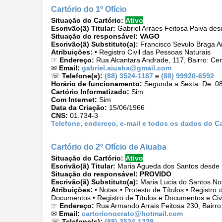
Cartório do 1º Ofício
Situação do Cartório:
Ativo
Escrivão(ã) Titular:
Gabriel Arraes Feitosa Paiva de
Situação do responsável:
VAGO
Escrivão(ã) Substituto(a):
Francisco Sevulo Braga A
Atribuições:
• Registro Civil das Pessoas Naturais
☞
Endereço:
Rua Alcantara Andrade, 117, Bairro: Ce
✉
Email:
gabriel.aiuaba@gmail.com
☏
Telefone(s):
(88) 3524-1187
e
(88) 99920-6592
Horário de funcionamento:
Segunda a Sexta. De: 08
Cartório Informatizado:
Sim
Com Internet:
Sim
Data da Criação:
15/06/1966
CNS:
01.734-3
Telefone, endereço, e-mail e todos os dados do Car
Cartório do 2º Ofício de Aiuaba
Situação do Cartório:
Ativo
Escrivão(ã) Titular:
Maria Agueda dos Santos desde 
Situação do responsável:
PROVIDO
Escrivão(ã) Substituto(a):
Maria Lucia do Santos No
Atribuições:
• Notas • Protesto de Títulos • Registro
Documentos • Registro de Títulos e Documentos e Civ
☞
Endereço:
Rua Armando Arrais Feitosa 230, Bairro
✉
Email:
cartorionocrato@hotmail.com
☏
Telefone(s):
(88) 3524-1229