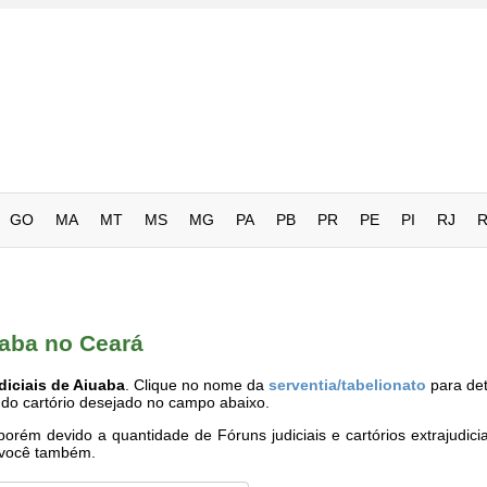
GO
MA
MT
MS
MG
PA
PB
PR
PE
PI
RJ
uaba no Ceará
diciais de Aiuaba
. Clique no nome da
serventia/tabelionato
para det
 do cartório desejado no campo abaixo.
rém devido a quantidade de Fóruns judiciais e cartórios extrajudici
e você também.