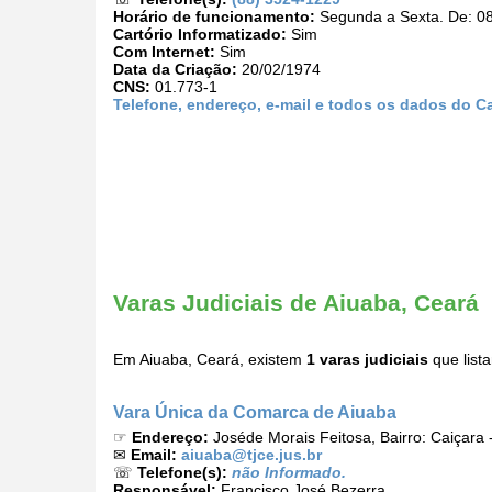
Horário de funcionamento:
Segunda a Sexta. De: 08
Cartório Informatizado:
Sim
Com Internet:
Sim
Data da Criação:
20/02/1974
CNS:
01.773-1
Telefone, endereço, e-mail e todos os dados do Ca
Varas Judiciais de Aiuaba, Ceará
Em Aiuaba, Ceará, existem
1 varas judiciais
que list
Vara Única da Comarca de Aiuaba
☞
Endereço:
Joséde Morais Feitosa, Bairro: Caiçara
✉
Email:
aiuaba@tjce.jus.br
☏
Telefone(s):
não Informado.
Responsável:
Francisco José Bezerra