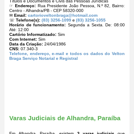
Títulos e Documentos e Civis das Pessoas Jurídicas
☞
Endereço:
Rua Presidente João Pessoa, N.º 82, Bairro:
Centro - Alhandra/PB - CEP 58320-000
✉
Email:
cartorioveltonbraga@hotmail.com
☏
Telefone(s):
(83) 3256-1099
e
(83) 3256-1055
Horário de funcionamento:
Segunda a Sexta. De: 08:00
Até: 12:00
Cartório Informatizado:
Sim
Com Internet:
Sim
Data da Criação:
24/04/1986
CNS:
07.340-3
Telefone, endereço, e-mail e todos os dados do Velton
Braga Serviço Notarial e Registral
Varas Judiciais de Alhandra, Paraíba
Em Alhandra, Paraíba, existem
3 varas judiciais
que