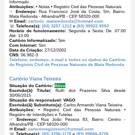
Informado.
Atribuições:
• Notas • Registro Civil das Pessoas Naturais
☞
Endereço:
Rua Francisco José da Costa, S/n, Bairro:
Mata Redonda - Alhandra/PB - CEP 58320-000
✉
Email:
cartorio_mataredonda@hotmail.com
☏
Telefone(s):
(83) 3257-1212
e
(83) 99922-9593
Horário de funcionamento:
Segunda a Sexta. De: 07:00
Até: 13:00
Cartório Informatizado:
Sim
Com Internet:
Sim
Data da Criação:
27/12/2002
CNS:
06.982-3
Telefone, endereço, e-mail e todos os dados do Cartório
de Registro Civil de Pessoas Naturais de Mata Redonda
Cartório Viana Teixeira
Situação do Cartório:
Ativo
Escrivão(ã) Titular:
Ruth dos Prazeres Silva desde
30/06/2015
Situação do responsável:
VAGO
Escrivão(ã) Substituto(a):
Carlos Armando Viana Teixeira
Atribuições:
• Registro Civil das Pessoas Naturais •
Registro de Interdições e Tutelas
☞
Endereço:
Rua João Pessoa 83, Bairro: Centro -
Alhandra/PB - CEP 58320-000
✉
Email:
cartorioregistrovt@hotmail.com
☏
Telefone(s):
(83) 3256-1178
e
(83) 99660-4726