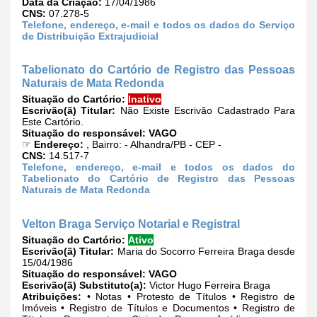
Data da Criação:
17/04/1986
CNS:
07.278-5
Telefone, endereço, e-mail e todos os dados do Serviço
de Distribuição Extrajudicial
Tabelionato do Cartório de Registro das Pessoas
Naturais de Mata Redonda
Situação do Cartório:
Inativo
Escrivão(ã) Titular:
Não Existe Escrivão Cadastrado Para
Este Cartório.
Situação do responsável:
VAGO
☞
Endereço:
, Bairro: - Alhandra/PB - CEP -
CNS:
14.517-7
Telefone, endereço, e-mail e todos os dados do
Tabelionato do Cartório de Registro das Pessoas
Naturais de Mata Redonda
Velton Braga Serviço Notarial e Registral
Situação do Cartório:
Ativo
Escrivão(ã) Titular:
Maria do Socorro Ferreira Braga desde
15/04/1986
Situação do responsável:
VAGO
Escrivão(ã) Substituto(a):
Victor Hugo Ferreira Braga
Atribuições:
• Notas • Protesto de Títulos • Registro de
Imóveis • Registro de Títulos e Documentos • Registro de