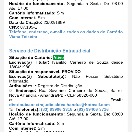
Horário de funcionamento:
Segunda a Sexta. De: 08:00
Até: 17:00
Cartório Informatizado:
Sim
Com Internet:
Sim
Data da Criação:
23/02/1889
CNS:
07.195-1
Telefone, endereço, e-mail e todos os dados do Cartório
Viana Teixeira
Serviço de Distribuição Extrajudicial
Situação do Cartório:
Ativo
Escrivão(ã) Titular:
Ivanildo Carneiro de Souza desde
18/04/1986
Situação do responsável:
PROVIDO
Escrivão(ã) Substituto(a):
Não Possui Substituto
Informado.
Atribuições:
• Registro de Distribuição
☞
Endereço:
Rua Severino Carneiro de Souza, Bairro:
Nova Alhandra - Alhandra/PB - CEP 58320-000
✉
Email:
distribuicaoextrajudicialdealhandra@hotmail.com
☏
Telefone(s):
(83) 99906-3318
e
(83) 99406-3716
Horário de funcionamento:
Segunda a Sexta. De: 08:00
Até: 17:00
Cartório Informatizado:
Sim
Com Internet:
Sim