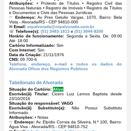
Atribuições:
• Protesto de Títulos • Registro Civil das
Pessoas Naturais • Registro de Imóveis • Registro de Títulos
e Documentos e Civis das Pessoas Jurídicas
☞
Endereço:
Av Pres Getulio Vargas, 1070, Bairro: Bela
Vista - Alvorada/RS - CEP 94810-000
✉
Email:
orpalvorada@orpalvorada.com.br
☏
Telefone(s):
(51) 3483-1613
e
(51) 3044-9200
Horário de funcionamento:
Segunda a Sexta. De: 09:00
Até: 18:00
Cartório Informatizado:
Sim
Com Internet:
Sim
Data da Criação:
21/11/1976
CNS:
09.700-6
Telefone, endereço, e-mail e todos os dados do
Alvorada Ofício dos Registros Publicos
Tabelionato de Alvorada
Situação do Cartório:
Ativo
Escrivão(ã) Titular:
Cicero Luiz Lemos Baptista desde
23/10/2016
Situação do responsável:
VAGO
Escrivão(ã) Substituto(a):
Não Possui Substituto
Informado.
Atribuições:
• Notas
☞
Endereço:
Av. Elpídio Correa da Silveira, N.º 100, Bairro:
Água Viva - Alvorada/RS - CEP 94810-752