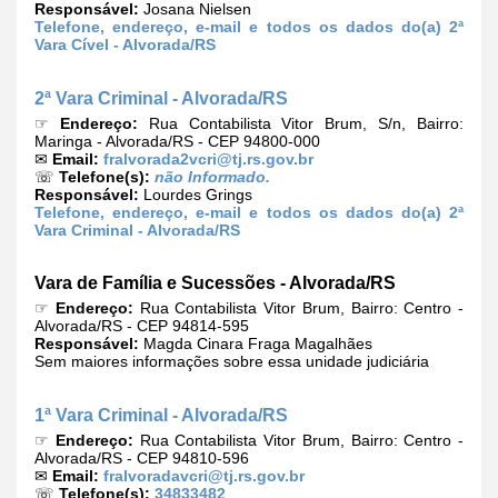
Responsável:
Josana Nielsen
Telefone, endereço, e-mail e todos os dados do(a) 2ª
Vara Cível - Alvorada/RS
2ª Vara Criminal - Alvorada/RS
☞
Endereço:
Rua Contabilista Vitor Brum, S/n, Bairro:
Maringa - Alvorada/RS - CEP 94800-000
✉
Email:
fralvorada2vcri@tj.rs.gov.br
☏
Telefone(s):
não Informado.
Responsável:
Lourdes Grings
Telefone, endereço, e-mail e todos os dados do(a) 2ª
Vara Criminal - Alvorada/RS
Vara de Família e Sucessões - Alvorada/RS
☞
Endereço:
Rua Contabilista Vitor Brum, Bairro: Centro -
Alvorada/RS - CEP 94814-595
Responsável:
Magda Cinara Fraga Magalhães
Sem maiores informações sobre essa unidade judiciária
1ª Vara Criminal - Alvorada/RS
☞
Endereço:
Rua Contabilista Vitor Brum, Bairro: Centro -
Alvorada/RS - CEP 94810-596
✉
Email:
fralvoradavcri@tj.rs.gov.br
☏
Telefone(s):
34833482