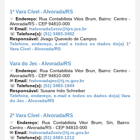
1ª Vara Cível - Alvorada/RS
☞
Endereço:
Rua Contabilista Vitos Brum, Bairro: Centro -
Alvorada/RS - CEP 94810-000
✉
Email:
fralvorada1vciv@tjrs.jus.br
☏
Telefone(s):
(51) 3483-3482
Responsável:
Jivago Quevedo de Campos
Telefone, endereço, e-mail e todos os dados do(a) 1ª
Vara Cível - Alvorada/RS
Vara do Jec - Alvorada/RS
☞
Endereço:
Rua Contabilista Vitor Brun, Bairro: Centro -
Alvorada/RS - CEP 94810-000
✉
Email:
fralvoradajec@tj.rs.gov.br
☏
Telefone(s):
(51) 3483-1944
Responsável:
Susane Inês Schreiber
Telefone, endereço, e-mail e todos os dados do(a) Vara
do Jec - Alvorada/RS
2ª Vara Cível - Alvorada/RS
☞
Endereço:
Rua Contabilista Vitor Brum, S/n, Bairro:
Centro - Alvorada/RS - CEP 94810-000
✉
Email:
fralvorada2vciv@tj.rs.gov.br
☏
Telefone(s):
(51) 3483-1212