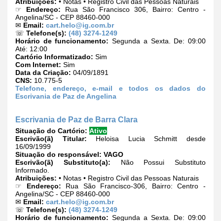
Atribuições:
• Notas • Registro Civil das Pessoas Naturais
☞
Endereço:
Rua São Francisco 306, Bairro: Centro -
Angelina/SC - CEP 88460-000
✉
Email:
cart.helo@ig.com.br
☏
Telefone(s):
(48) 3274-1249
Horário de funcionamento:
Segunda a Sexta. De: 09:00
Até: 12:00
Cartório Informatizado:
Sim
Com Internet:
Sim
Data da Criação:
04/09/1891
CNS:
10.775-5
Telefone, endereço, e-mail e todos os dados do
Escrivania de Paz de Angelina
Escrivania de Paz de Barra Clara
Situação do Cartório:
Ativo
Escrivão(ã) Titular:
Heloisa Lucia Schmitt desde
16/09/1999
Situação do responsável:
VAGO
Escrivão(ã) Substituto(a):
Não Possui Substituto
Informado.
Atribuições:
• Notas • Registro Civil das Pessoas Naturais
☞
Endereço:
Rua São Francisco-306, Bairro: Centro -
Angelina/SC - CEP 88460-000
✉
Email:
cart.helo@ig.com.br
☏
Telefone(s):
(48) 3274-1249
Horário de funcionamento:
Segunda a Sexta. De: 09:00