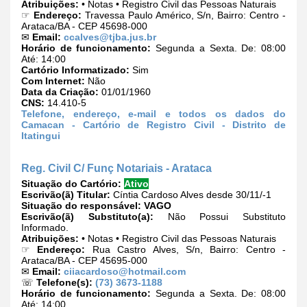
Atribuições:
• Notas • Registro Civil das Pessoas Naturais
☞
Endereço:
Travessa Paulo Américo, S/n, Bairro: Centro -
Arataca/BA - CEP 45698-000
✉
Email:
ccalves@tjba.jus.br
Horário de funcionamento:
Segunda a Sexta. De: 08:00
Até: 14:00
Cartório Informatizado:
Sim
Com Internet:
Não
Data da Criação:
01/01/1960
CNS:
14.410-5
Telefone, endereço, e-mail e todos os dados do
Camacan - Cartório de Registro Civil - Distrito de
Itatingui
Reg. Civil C/ Funç Notariais - Arataca
Situação do Cartório:
Ativo
Escrivão(ã) Titular:
Cíntia Cardoso Alves desde 30/11/-1
Situação do responsável:
VAGO
Escrivão(ã) Substituto(a):
Não Possui Substituto
Informado.
Atribuições:
• Notas • Registro Civil das Pessoas Naturais
☞
Endereço:
Rua Castro Alves, S/n, Bairro: Centro -
Arataca/BA - CEP 45695-000
✉
Email:
ciiacardoso@hotmail.com
☏
Telefone(s):
(73) 3673-1188
Horário de funcionamento:
Segunda a Sexta. De: 08:00
Até: 14:00