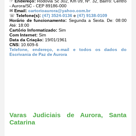
☞
Endereço:
Rodovia Sc 302, Km 09, Nº. 32, Bairro: Centro
- Aurora/SC - CEP 89186-000
✉
Email:
cartorioaurora@yahoo.com.br
☏
Telefone(s):
(47) 3524-0136
e
(47) 9138-0109
Horário de funcionamento:
Segunda a Sexta. De: 08:00
Até: 18:00
Cartório Informatizado:
Sim
Com Internet:
Sim
Data da Criação:
19/01/1961
CNS:
10.609-6
Telefone, endereço, e-mail e todos os dados do
Escrivania de Paz de Aurora
Varas Judiciais de Aurora, Santa
Catarina