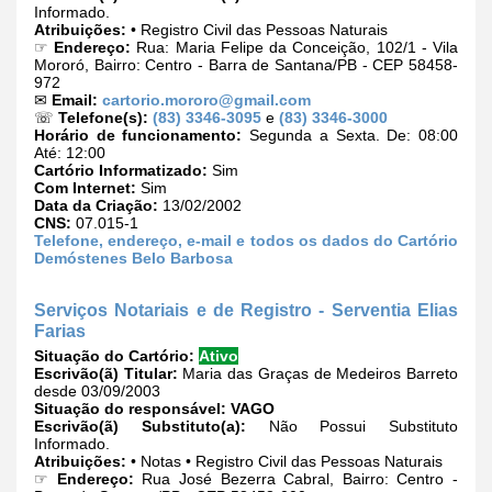
Informado.
Atribuições:
• Registro Civil das Pessoas Naturais
☞
Endereço:
Rua: Maria Felipe da Conceição, 102/1 - Vila
Mororó, Bairro: Centro - Barra de Santana/PB - CEP 58458-
972
✉
Email:
cartorio.mororo@gmail.com
☏
Telefone(s):
(83) 3346-3095
e
(83) 3346-3000
Horário de funcionamento:
Segunda a Sexta. De: 08:00
Até: 12:00
Cartório Informatizado:
Sim
Com Internet:
Sim
Data da Criação:
13/02/2002
CNS:
07.015-1
Telefone, endereço, e-mail e todos os dados do Cartório
Demóstenes Belo Barbosa
Serviços Notariais e de Registro - Serventia Elias
Farias
Situação do Cartório:
Ativo
Escrivão(ã) Titular:
Maria das Graças de Medeiros Barreto
desde 03/09/2003
Situação do responsável:
VAGO
Escrivão(ã) Substituto(a):
Não Possui Substituto
Informado.
Atribuições:
• Notas • Registro Civil das Pessoas Naturais
☞
Endereço:
Rua José Bezerra Cabral, Bairro: Centro -