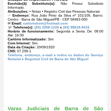
Escrivão(ã) Substituto(a):
Não Possui Substituto
Informado.
Atribuições:
• Notas • Registro Civil das Pessoas Naturais
☞
Endereço:
Rua João Pinto da Silva nº 101/105, Bairro:
Centro - Barra de São Miguel/PB - CEP 58483-000
✉
Email:
cartoriobsm@hotmail.com
☏
Telefone(s):
(83) 3358-1226
e
(83) 98818-8416
Horário de funcionamento:
Segunda a Sexta. De: 08:00
Até: 16:00
Cartório Informatizado:
Sim
Com Internet:
Sim
Data da Criação:
20/09/1920
CNS:
07.299-1
Telefone, endereço, e-mail e todos os dados do Serviço
Notarial e Registral Civil de Barra de São Miguel
Varas Judiciais de Barra de São