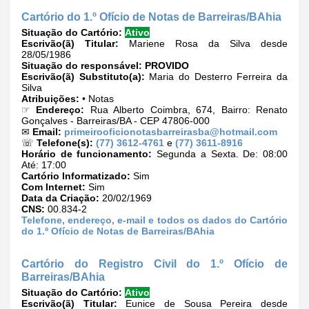
Cartório do 1.º Ofício de Notas de Barreiras/BAhia
Situação do Cartório:
Ativo
Escrivão(ã) Titular:
Mariene Rosa da Silva desde
28/05/1986
Situação do responsável:
PROVIDO
Escrivão(ã) Substituto(a):
Maria do Desterro Ferreira da
Silva
Atribuições:
• Notas
☞
Endereço:
Rua Alberto Coimbra, 674, Bairro: Renato
Gonçalves - Barreiras/BA - CEP 47806-000
✉
Email:
primeirooficionotasbarreirasba@hotmail.com
☏
Telefone(s):
(77) 3612-4761
e
(77) 3611-8916
Horário de funcionamento:
Segunda a Sexta. De: 08:00
Até: 17:00
Cartório Informatizado:
Sim
Com Internet:
Sim
Data da Criação:
20/02/1969
CNS:
00.834-2
Telefone, endereço, e-mail e todos os dados do Cartório
do 1.º Ofício de Notas de Barreiras/BAhia
Cartório do Registro Civil do 1.º Ofício de
Barreiras/BAhia
Situação do Cartório:
Ativo
Escrivão(ã) Titular:
Eunice de Sousa Pereira desde