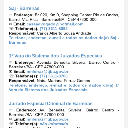
Saj - Barreiras
☞
Endereço:
Br 020, Km 0, Shopping Center Rio de Ondas,
Bairro: Vila Rica - Barreiras/BA - CEP 47800-000
✉
Email:
casaadvogado@hotmail.com
☏
Telefone(s):
(77) 3611-8092
Responsável:
Carlos Alberto Souza Andrade
Telefone, endereço, e-mail e todos os dados do(a) Saj -
Barreiras
1ª Vara do Sistema dos Juizados Especiais
☞
Endereço:
Avenida Benedita Silveira, Bairro: Centro -
Barreiras/BA - CEP 47800-000
✉
Email:
nmferraz@tjba.gov.br
☏
Telefone(s):
(77) 3611-8706
Responsável:
Naira Mariana Ferraz Gomes
Telefone, endereço, e-mail e todos os dados do(a) 1ª
Vara do Sistema dos Juizados Especiais
Juizado Especial Criminal de Barreiras
☞
Endereço:
Av. Benedita Silveira, Bairro: Centro -
Barreiras/BA - CEP 47800-000
✉
Email:
nmferraz@tjba.gov.br
☏
Telefone(s):
não Informado.