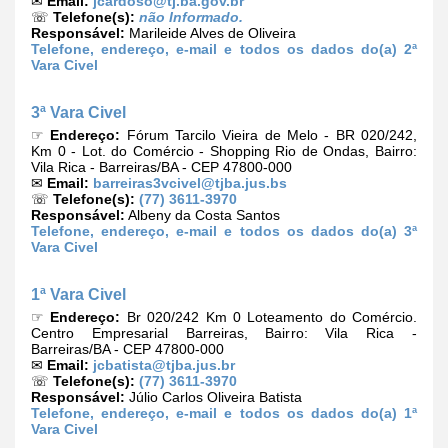
✉
Email:
jcardoso@tj.ba.gov.br
☏
Telefone(s):
não Informado.
Responsável:
Marileide Alves de Oliveira
Telefone, endereço, e-mail e todos os dados do(a) 2ª
Vara Civel
3ª Vara Civel
☞
Endereço:
Fórum Tarcilo Vieira de Melo - BR 020/242,
Km 0 - Lot. do Comércio - Shopping Rio de Ondas, Bairro:
Vila Rica - Barreiras/BA - CEP 47800-000
✉
Email:
barreiras3vcivel@tjba.jus.bs
☏
Telefone(s):
(77) 3611-3970
Responsável:
Albeny da Costa Santos
Telefone, endereço, e-mail e todos os dados do(a) 3ª
Vara Civel
1ª Vara Civel
☞
Endereço:
Br 020/242 Km 0 Loteamento do Comércio.
Centro Empresarial Barreiras, Bairro: Vila Rica -
Barreiras/BA - CEP 47800-000
✉
Email:
jcbatista@tjba.jus.br
☏
Telefone(s):
(77) 3611-3970
Responsável:
Júlio Carlos Oliveira Batista
Telefone, endereço, e-mail e todos os dados do(a) 1ª
Vara Civel