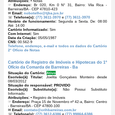
Atribuições:
• Notas
☞
Endereço:
Br 020, Km 0 N° 31, Bairro: Vila Rica -
Barreiras/BA - CEP 47810-423
✉
Email:
nobotelho@tjba.jus.br
☏
Telefone(s):
(77) 3611-3970
e
(77) 3611-3970
Horário de funcionamento:
Segunda a Sexta. De: 08:00
Até: 14:00
Cartório Informatizado:
Sim
Com Internet:
Sim
Data da Criação:
05/05/1987
CNS:
00.562-9
Telefone, endereço, e-mail e todos os dados do Cartório
2° Ofício de Notas
Cartório de Registro de Imóveis e Hipotecas do 1º
Ofício da Comarda de Barreiras - Ba
Situação do Cartório:
Ativo
Escrivão(ã) Titular:
Joelita Gonçalves Monteiro desde
08/03/2012
Situação do responsável:
PROVIDO
Escrivão(ã) Substituto(a):
Não Possui Substituto
Informado.
Atribuições:
• Registro de Imóveis
☞
Endereço:
Praça 15 de Novembro nº 42-a, Bairro: Centro
- Barreiras/BA - CEP 47800-100
✉
Email:
contato@crihbarreiras.com.br
☏
Telefone(s):
(77) 3612-6386
e
(77) 99864-6386