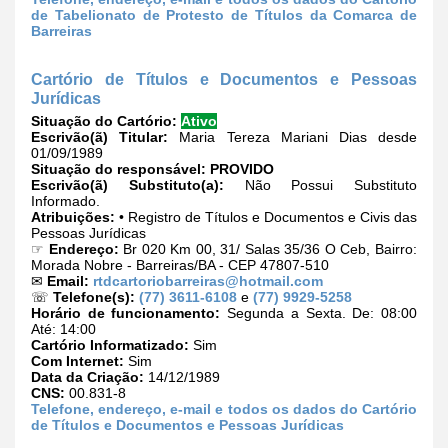
de Tabelionato de Protesto de Títulos da Comarca de
Barreiras
Cartório de Títulos e Documentos e Pessoas
Jurídicas
Situação do Cartório:
Ativo
Escrivão(ã) Titular:
Maria Tereza Mariani Dias desde
01/09/1989
Situação do responsável:
PROVIDO
Escrivão(ã) Substituto(a):
Não Possui Substituto
Informado.
Atribuições:
• Registro de Títulos e Documentos e Civis das
Pessoas Jurídicas
☞
Endereço:
Br 020 Km 00, 31/ Salas 35/36 O Ceb, Bairro:
Morada Nobre - Barreiras/BA - CEP 47807-510
✉
Email:
rtdcartoriobarreiras@hotmail.com
☏
Telefone(s):
(77) 3611-6108
e
(77) 9929-5258
Horário de funcionamento:
Segunda a Sexta. De: 08:00
Até: 14:00
Cartório Informatizado:
Sim
Com Internet:
Sim
Data da Criação:
14/12/1989
CNS:
00.831-8
Telefone, endereço, e-mail e todos os dados do Cartório
de Títulos e Documentos e Pessoas Jurídicas