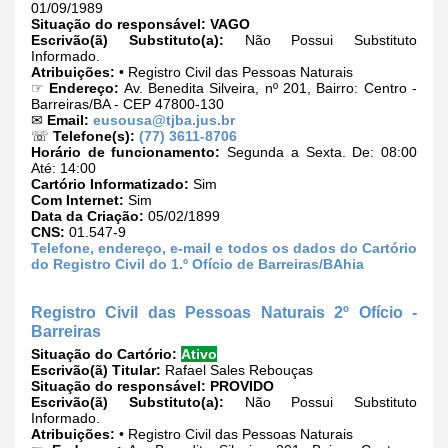
01/09/1989
Situação do responsável:
VAGO
Escrivão(ã) Substituto(a):
Não Possui Substituto
Informado.
Atribuições:
• Registro Civil das Pessoas Naturais
☞
Endereço:
Av. Benedita Silveira, nº 201, Bairro: Centro -
Barreiras/BA - CEP 47800-130
✉
Email:
eusousa@tjba.jus.br
☏
Telefone(s):
(77) 3611-8706
Horário de funcionamento:
Segunda a Sexta. De: 08:00
Até: 14:00
Cartório Informatizado:
Sim
Com Internet:
Sim
Data da Criação:
05/02/1899
CNS:
01.547-9
Telefone, endereço, e-mail e todos os dados do Cartório
do Registro Civil do 1.º Ofício de Barreiras/BAhia
Registro Civil das Pessoas Naturais 2º Ofício -
Barreiras
Situação do Cartório:
Ativo
Escrivão(ã) Titular:
Rafael Sales Rebouças
Situação do responsável:
PROVIDO
Escrivão(ã) Substituto(a):
Não Possui Substituto
Informado.
Atribuições:
• Registro Civil das Pessoas Naturais