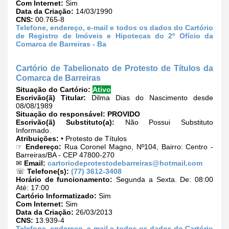
Com Internet:
Sim
Data da Criação:
14/03/1990
CNS:
00.765-8
Telefone, endereço, e-mail e todos os dados do Cartório
de Registro de Imóveis e Hipotecas do 2º Ofício da
Comarca de Barreiras - Ba
Cartório de Tabelionato de Protesto de Títulos da
Comarca de Barreiras
Situação do Cartório:
Ativo
Escrivão(ã) Titular:
Dilma Dias do Nascimento desde
08/08/1989
Situação do responsável:
PROVIDO
Escrivão(ã) Substituto(a):
Não Possui Substituto
Informado.
Atribuições:
• Protesto de Títulos
☞
Endereço:
Rua Coronel Magno, Nº104, Bairro: Centro -
Barreiras/BA - CEP 47800-270
✉
Email:
cartoriodeprotestodebarreiras@hotmail.com
☏
Telefone(s):
(77) 3612-3408
Horário de funcionamento:
Segunda a Sexta. De: 08:00
Até: 17:00
Cartório Informatizado:
Sim
Com Internet:
Sim
Data da Criação:
26/03/2013
CNS:
13.939-4
Telefone, endereço, e-mail e todos os dados do Cartório