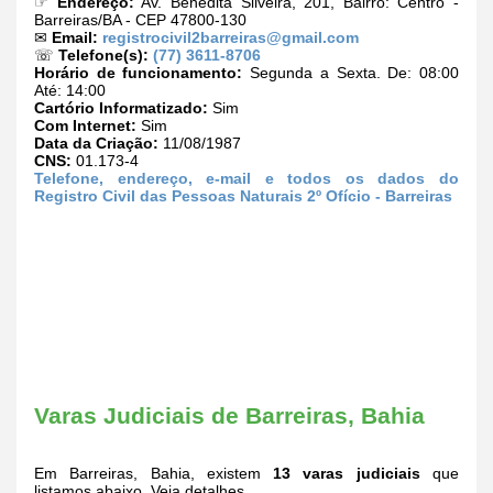
☞
Endereço:
Av. Benedita Silveira, 201, Bairro: Centro -
Barreiras/BA - CEP 47800-130
✉
Email:
registrocivil2barreiras@gmail.com
☏
Telefone(s):
(77) 3611-8706
Horário de funcionamento:
Segunda a Sexta. De: 08:00
Até: 14:00
Cartório Informatizado:
Sim
Com Internet:
Sim
Data da Criação:
11/08/1987
CNS:
01.173-4
Telefone, endereço, e-mail e todos os dados do
Registro Civil das Pessoas Naturais 2º Ofício - Barreiras
Varas Judiciais de Barreiras, Bahia
Em Barreiras, Bahia, existem
13 varas judiciais
que
listamos abaixo. Veja detalhes.