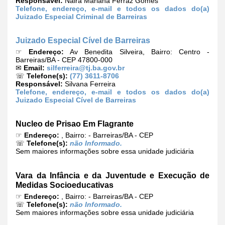
Responsável:
Naira Mariana Ferraz Gomes
Telefone, endereço, e-mail e todos os dados do(a)
Juizado Especial Criminal de Barreiras
Juizado Especial Cível de Barreiras
☞
Endereço:
Av Benedita Silveira, Bairro: Centro -
Barreiras/BA - CEP 47800-000
✉
Email:
silferreira@tj.ba.gov.br
☏
Telefone(s):
(77) 3611-8706
Responsável:
Silvana Ferreira
Telefone, endereço, e-mail e todos os dados do(a)
Juizado Especial Cível de Barreiras
Nucleo de Prisao Em Flagrante
☞
Endereço:
, Bairro: - Barreiras/BA - CEP
☏
Telefone(s):
não Informado.
Sem maiores informações sobre essa unidade judiciária
Vara da Infância e da Juventude e Execução de
Medidas Socioeducativas
☞
Endereço:
, Bairro: - Barreiras/BA - CEP
☏
Telefone(s):
não Informado.
Sem maiores informações sobre essa unidade judiciária