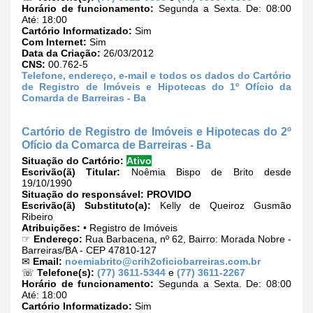
Horário de funcionamento:
Segunda a Sexta. De: 08:00
Até: 18:00
Cartório Informatizado:
Sim
Com Internet:
Sim
Data da Criação:
26/03/2012
CNS:
00.762-5
Telefone, endereço, e-mail e todos os dados do Cartório
de Registro de Imóveis e Hipotecas do 1º Ofício da
Comarda de Barreiras - Ba
Cartório de Registro de Imóveis e Hipotecas do 2º
Ofício da Comarca de Barreiras - Ba
Situação do Cartório:
Ativo
Escrivão(ã) Titular:
Noêmia Bispo de Brito desde
19/10/1990
Situação do responsável:
PROVIDO
Escrivão(ã) Substituto(a):
Kelly de Queiroz Gusmão
Ribeiro
Atribuições:
• Registro de Imóveis
☞
Endereço:
Rua Barbacena, nº 62, Bairro: Morada Nobre -
Barreiras/BA - CEP 47810-127
✉
Email:
noemiabrito@crih2oficiobarreiras.com.br
☏
Telefone(s):
(77) 3611-5344
e
(77) 3611-2267
Horário de funcionamento:
Segunda a Sexta. De: 08:00
Até: 18:00
Cartório Informatizado:
Sim