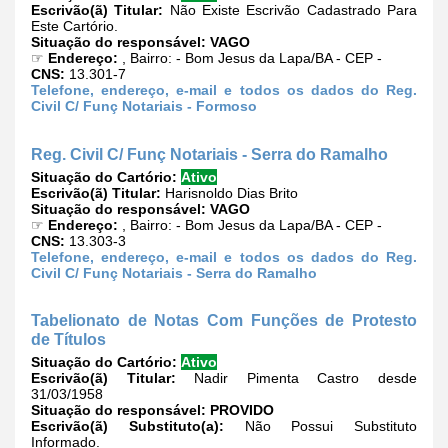
Escrivão(ã) Titular:
Não Existe Escrivão Cadastrado Para
Este Cartório.
Situação do responsável:
VAGO
☞
Endereço:
, Bairro: - Bom Jesus da Lapa/BA - CEP -
CNS:
13.301-7
Telefone, endereço, e-mail e todos os dados do Reg.
Civil C/ Funç Notariais - Formoso
Reg. Civil C/ Funç Notariais - Serra do Ramalho
Situação do Cartório:
Ativo
Escrivão(ã) Titular:
Harisnoldo Dias Brito
Situação do responsável:
VAGO
☞
Endereço:
, Bairro: - Bom Jesus da Lapa/BA - CEP -
CNS:
13.303-3
Telefone, endereço, e-mail e todos os dados do Reg.
Civil C/ Funç Notariais - Serra do Ramalho
Tabelionato de Notas Com Funções de Protesto
de Títulos
Situação do Cartório:
Ativo
Escrivão(ã) Titular:
Nadir Pimenta Castro desde
31/03/1958
Situação do responsável:
PROVIDO
Escrivão(ã) Substituto(a):
Não Possui Substituto
Informado.