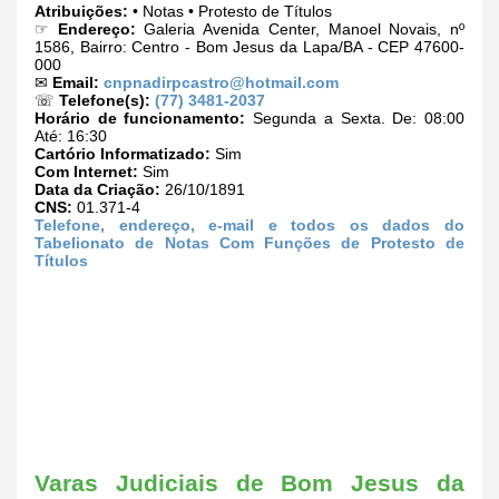
Atribuições:
• Notas • Protesto de Títulos
☞
Endereço:
Galeria Avenida Center, Manoel Novais, nº
1586, Bairro: Centro - Bom Jesus da Lapa/BA - CEP 47600-
000
✉
Email:
cnpnadirpcastro@hotmail.com
☏
Telefone(s):
(77) 3481-2037
Horário de funcionamento:
Segunda a Sexta. De: 08:00
Até: 16:30
Cartório Informatizado:
Sim
Com Internet:
Sim
Data da Criação:
26/10/1891
CNS:
01.371-4
Telefone, endereço, e-mail e todos os dados do
Tabelionato de Notas Com Funções de Protesto de
Títulos
Varas Judiciais de Bom Jesus da