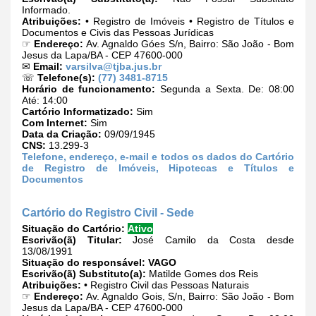
Informado.
Atribuições:
• Registro de Imóveis • Registro de Títulos e
Documentos e Civis das Pessoas Jurídicas
☞
Endereço:
Av. Agnaldo Góes S/n, Bairro: São João - Bom
Jesus da Lapa/BA - CEP 47600-000
✉
Email:
varsilva@tjba.jus.br
☏
Telefone(s):
(77) 3481-8715
Horário de funcionamento:
Segunda a Sexta. De: 08:00
Até: 14:00
Cartório Informatizado:
Sim
Com Internet:
Sim
Data da Criação:
09/09/1945
CNS:
13.299-3
Telefone, endereço, e-mail e todos os dados do Cartório
de Registro de Imóveis, Hipotecas e Títulos e
Documentos
Cartório do Registro Civil - Sede
Situação do Cartório:
Ativo
Escrivão(ã) Titular:
José Camilo da Costa desde
13/08/1991
Situação do responsável:
VAGO
Escrivão(ã) Substituto(a):
Matilde Gomes dos Reis
Atribuições:
• Registro Civil das Pessoas Naturais
☞
Endereço:
Av. Agnaldo Gois, S/n, Bairro: São João - Bom
Jesus da Lapa/BA - CEP 47600-000