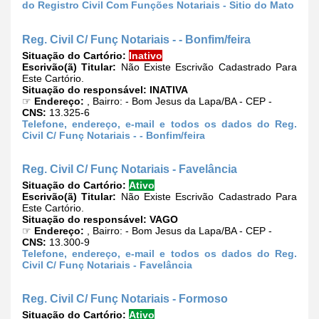
do Registro Civil Com Funções Notariais - Sitio do Mato
Reg. Civil C/ Funç Notariais - - Bonfim/feira
Situação do Cartório:
Inativo
Escrivão(ã) Titular:
Não Existe Escrivão Cadastrado Para
Este Cartório.
Situação do responsável:
INATIVA
☞
Endereço:
, Bairro: - Bom Jesus da Lapa/BA - CEP -
CNS:
13.325-6
Telefone, endereço, e-mail e todos os dados do Reg.
Civil C/ Funç Notariais - - Bonfim/feira
Reg. Civil C/ Funç Notariais - Favelância
Situação do Cartório:
Ativo
Escrivão(ã) Titular:
Não Existe Escrivão Cadastrado Para
Este Cartório.
Situação do responsável:
VAGO
☞
Endereço:
, Bairro: - Bom Jesus da Lapa/BA - CEP -
CNS:
13.300-9
Telefone, endereço, e-mail e todos os dados do Reg.
Civil C/ Funç Notariais - Favelância
Reg. Civil C/ Funç Notariais - Formoso
Situação do Cartório:
Ativo