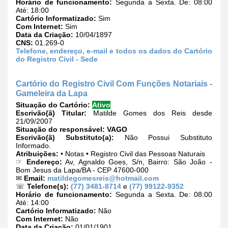
Horário de funcionamento:
Segunda a Sexta. De: 08:00
Até: 18:00
Cartório Informatizado:
Sim
Com Internet:
Sim
Data da Criação:
10/04/1897
CNS:
01.269-0
Telefone, endereço, e-mail e todos os dados do Cartório
do Registro Civil - Sede
Cartório do Registro Civil Com Funções Notariais -
Gameleira da Lapa
Situação do Cartório:
Ativo
Escrivão(ã) Titular:
Matilde Gomes dos Reis desde
21/09/2007
Situação do responsável:
VAGO
Escrivão(ã) Substituto(a):
Não Possui Substituto
Informado.
Atribuições:
• Notas • Registro Civil das Pessoas Naturais
☞
Endereço:
Av, Agnaldo Goes, S/n, Bairro: São João -
Bom Jesus da Lapa/BA - CEP 47600-000
✉
Email:
matildegomesreis@hotmail.com
☏
Telefone(s):
(77) 3481-8714
e
(77) 99122-9352
Horário de funcionamento:
Segunda a Sexta. De: 08:00
Até: 14:00
Cartório Informatizado:
Não
Com Internet:
Não
Data da Criação:
01/01/1901