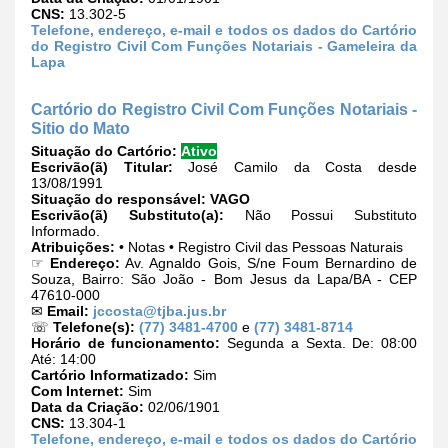
CNS:
13.302-5
Telefone, endereço, e-mail e todos os dados do Cartório
do Registro Civil Com Funções Notariais - Gameleira da
Lapa
Cartório do Registro Civil Com Funções Notariais -
Sitio do Mato
Situação do Cartório:
Ativo
Escrivão(ã) Titular:
José Camilo da Costa desde
13/08/1991
Situação do responsável:
VAGO
Escrivão(ã) Substituto(a):
Não Possui Substituto
Informado.
Atribuições:
• Notas • Registro Civil das Pessoas Naturais
☞
Endereço:
Av. Agnaldo Gois, S/ne Foum Bernardino de
Souza, Bairro: São João - Bom Jesus da Lapa/BA - CEP
47610-000
✉
Email:
jccosta@tjba.jus.br
☏
Telefone(s):
(77) 3481-4700
e
(77) 3481-8714
Horário de funcionamento:
Segunda a Sexta. De: 08:00
Até: 14:00
Cartório Informatizado:
Sim
Com Internet:
Sim
Data da Criação:
02/06/1901
CNS:
13.304-1
Telefone, endereço, e-mail e todos os dados do Cartório