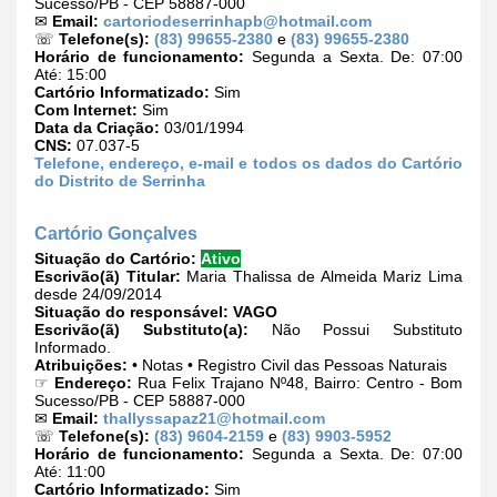
Sucesso/PB - CEP 58887-000
✉
Email:
cartoriodeserrinhapb@hotmail.com
☏
Telefone(s):
(83) 99655-2380
e
(83) 99655-2380
Horário de funcionamento:
Segunda a Sexta. De: 07:00
Até: 15:00
Cartório Informatizado:
Sim
Com Internet:
Sim
Data da Criação:
03/01/1994
CNS:
07.037-5
Telefone, endereço, e-mail e todos os dados do Cartório
do Distrito de Serrinha
Cartório Gonçalves
Situação do Cartório:
Ativo
Escrivão(ã) Titular:
Maria Thalissa de Almeida Mariz Lima
desde 24/09/2014
Situação do responsável:
VAGO
Escrivão(ã) Substituto(a):
Não Possui Substituto
Informado.
Atribuições:
• Notas • Registro Civil das Pessoas Naturais
☞
Endereço:
Rua Felix Trajano Nº48, Bairro: Centro - Bom
Sucesso/PB - CEP 58887-000
✉
Email:
thallyssapaz21@hotmail.com
☏
Telefone(s):
(83) 9604-2159
e
(83) 9903-5952
Horário de funcionamento:
Segunda a Sexta. De: 07:00
Até: 11:00
Cartório Informatizado:
Sim