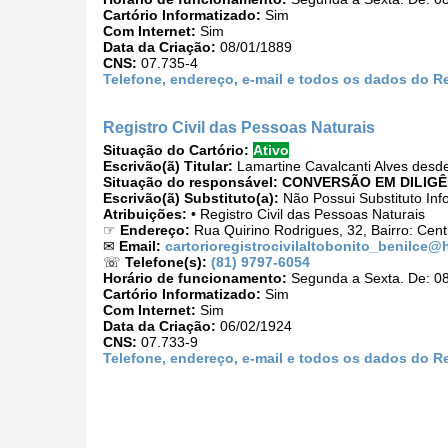
Cartório Informatizado:
Sim
Com Internet:
Sim
Data da Criação:
08/01/1889
CNS:
07.735-4
Telefone, endereço, e-mail e todos os dados do Re
Registro Civil das Pessoas Naturais
Situação do Cartório:
Ativo
Escrivão(ã) Titular:
Lamartine Cavalcanti Alves desd
Situação do responsável:
CONVERSÃO EM DILIGÊ
Escrivão(ã) Substituto(a):
Não Possui Substituto Inf
Atribuições:
• Registro Civil das Pessoas Naturais
☞
Endereço:
Rua Quirino Rodrigues, 32, Bairro: Cen
✉
Email:
cartorioregistrocivilaltobonito_benilce@
☏
Telefone(s):
(81) 9797-6054
Horário de funcionamento:
Segunda a Sexta. De: 08
Cartório Informatizado:
Sim
Com Internet:
Sim
Data da Criação:
06/02/1924
CNS:
07.733-9
Telefone, endereço, e-mail e todos os dados do Re