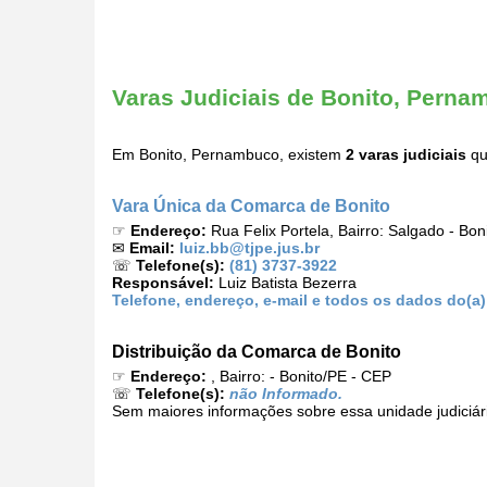
Varas Judiciais de Bonito, Pern
Em Bonito, Pernambuco, existem
2 varas judiciais
qu
Vara Única da Comarca de Bonito
☞
Endereço:
Rua Felix Portela, Bairro: Salgado - Bo
✉
Email:
luiz.bb@tjpe.jus.br
☏
Telefone(s):
(81) 3737-3922
Responsável:
Luiz Batista Bezerra
Telefone, endereço, e-mail e todos os dados do(a
Distribuição da Comarca de Bonito
☞
Endereço:
, Bairro: - Bonito/PE - CEP
☏
Telefone(s):
não Informado.
Sem maiores informações sobre essa unidade judiciár