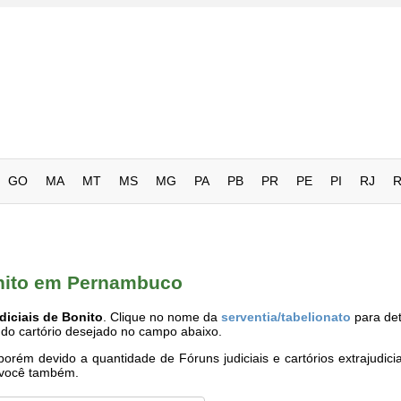
GO
MA
MT
MS
MG
PA
PB
PR
PE
PI
RJ
onito em Pernambuco
diciais de Bonito
. Clique no nome da
serventia/tabelionato
para det
 do cartório desejado no campo abaixo.
rém devido a quantidade de Fóruns judiciais e cartórios extrajudici
e você também.