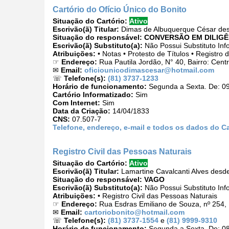
Cartório do Ofício Único do Bonito
Situação do Cartório:
Ativo
Escrivão(ã) Titular:
Dimas de Albuquerque César de
Situação do responsável:
CONVERSÃO EM DILIGÊ
Escrivão(ã) Substituto(a):
Não Possui Substituto Inf
Atribuições:
• Notas • Protesto de Títulos • Registro
☞
Endereço:
Rua Pautila Jordão, N° 40, Bairro: Cent
✉
Email:
oficiounicodimascesar@hotmail.com
☏
Telefone(s):
(81) 3737-1233
Horário de funcionamento:
Segunda a Sexta. De: 09
Cartório Informatizado:
Sim
Com Internet:
Sim
Data da Criação:
14/04/1833
CNS:
07.507-7
Telefone, endereço, e-mail e todos os dados do Ca
Registro Civil das Pessoas Naturais
Situação do Cartório:
Ativo
Escrivão(ã) Titular:
Lamartine Cavalcanti Alves desd
Situação do responsável:
VAGO
Escrivão(ã) Substituto(a):
Não Possui Substituto Inf
Atribuições:
• Registro Civil das Pessoas Naturais
☞
Endereço:
Rua Esdras Emiliano de Souza, nº 254, 
✉
Email:
cartoriobonito@hotmail.com
☏
Telefone(s):
(81) 3737-1554
e
(81) 9999-9310
Horário de funcionamento:
Segunda a Sexta. De: 08