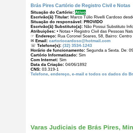
Brás Pires Cartório de Registro Civil e Notas
Situação do Cartório:
Ativo
Escrivão(ã) Titular:
Marco Túlio Rivelli Cardoso des
Situação do responsável:
PROVIDO
Escrivão(ã) Substituto(a):
Não Possui Substituto Inf
Atribuições:
• Notas • Registro Civil das Pessoas Nat
☞
Endereço:
Rua Coronel Soares, 58, Bairro: Centro
✉
Email:
cartoriocardoso@hotmail.com
☏
Telefone(s):
(32) 3534-1243
Horário de funcionamento:
Segunda a Sexta. De: 09
Cartório Informatizado:
Sim
Com Internet:
Sim
Data da Criação:
04/06/1892
CNS:
03.319-1
Telefone, endereço, e-mail e todos os dados do Brá
Varas Judiciais de Brás Pires, Mi