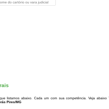
rais
ue listamos abaixo. Cada um com sua competência. Veja abaixo T
Brás Pires/MG