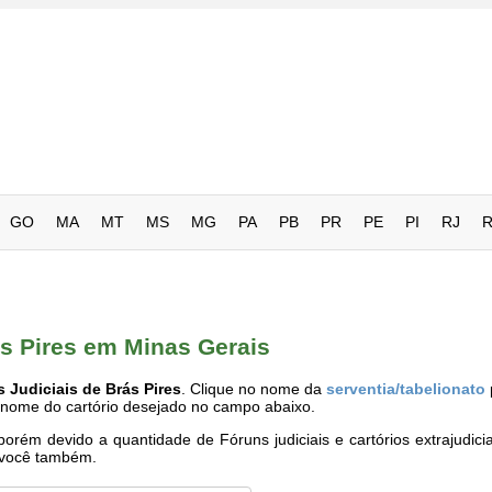
GO
MA
MT
MS
MG
PA
PB
PR
PE
PI
RJ
ás Pires em Minas Gerais
s Judiciais de Brás Pires
. Clique no nome da
serventia/tabelionato
o nome do cartório desejado no campo abaixo.
rém devido a quantidade de Fóruns judiciais e cartórios extrajudici
e você também.