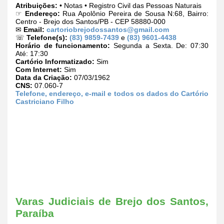
Atribuições:
• Notas • Registro Civil das Pessoas Naturais
☞
Endereço:
Rua Apolônio Pereira de Sousa N:68, Bairro:
Centro - Brejo dos Santos/PB - CEP 58880-000
✉
Email:
cartoriobrejodossantos@gmail.com
☏
Telefone(s):
(83) 9859-7439
e
(83) 9601-4438
Horário de funcionamento:
Segunda a Sexta. De: 07:30
Até: 17:30
Cartório Informatizado:
Sim
Com Internet:
Sim
Data da Criação:
07/03/1962
CNS:
07.060-7
Telefone, endereço, e-mail e todos os dados do Cartório
Castriciano Filho
Varas Judiciais de Brejo dos Santos,
Paraíba