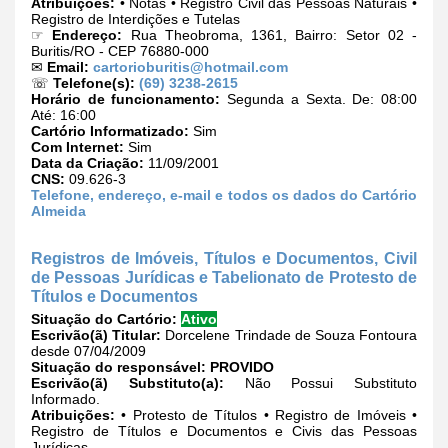
Atribuições:
• Notas • Registro Civil das Pessoas Naturais •
Registro de Interdições e Tutelas
☞
Endereço:
Rua Theobroma, 1361, Bairro: Setor 02 -
Buritis/RO - CEP 76880-000
✉
Email:
cartorioburitis@hotmail.com
☏
Telefone(s):
(69) 3238-2615
Horário de funcionamento:
Segunda a Sexta. De: 08:00
Até: 16:00
Cartório Informatizado:
Sim
Com Internet:
Sim
Data da Criação:
11/09/2001
CNS:
09.626-3
Telefone, endereço, e-mail e todos os dados do Cartório
Almeida
Registros de Imóveis, Títulos e Documentos, Civil
de Pessoas Jurídicas e Tabelionato de Protesto de
Títulos e Documentos
Situação do Cartório:
Ativo
Escrivão(ã) Titular:
Dorcelene Trindade de Souza Fontoura
desde 07/04/2009
Situação do responsável:
PROVIDO
Escrivão(ã) Substituto(a):
Não Possui Substituto
Informado.
Atribuições:
• Protesto de Títulos • Registro de Imóveis •
Registro de Títulos e Documentos e Civis das Pessoas
Jurídicas