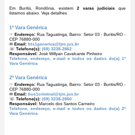
Em Buritis, Rondônia, existem
2 varas judiciais
que
listamos abaixo. Veja detalhes.
1ª Vara Genérica
☞
Endereço:
Rua Taguatinga, Bairro: Setor 03 - Buritis/RO -
CEP 76880-000
✉
Email:
bts1generica@tjro.jus.br
☏
Telefone(s):
(69) 3238-2862
Responsável:
José Willyan Cavalcante Pinheiro
Telefone, endereço, e-mail e todos os dados do(a) 1ª
Vara Genérica
2ª Vara Genérica
☞
Endereço:
Rua Taguatinga, Bairro: Setor 03 - Buritis/RO -
CEP 76880-000
✉
Email:
bus1criminal@tjro.jus.br
☏
Telefone(s):
(69) 3238-2860
Responsável:
Marcelo dos Santos Carneiro
Telefone, endereço, e-mail e todos os dados do(a) 2ª
Vara Genérica