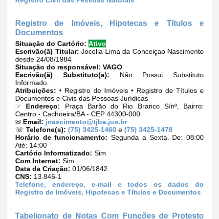
Registro de Imóveis, Hipotecas e Títulos e
Documentos
Situação do Cartório:
Ativo
Escrivão(ã) Titular:
Jocelia Lima da Conceiçao Nascimento
desde 24/08/1984
Situação do responsável:
VAGO
Escrivão(ã) Substituto(a):
Não Possui Substituto
Informado.
Atribuições:
• Registro de Imóveis • Registro de Títulos e
Documentos e Civis das Pessoas Jurídicas
☞
Endereço:
Praça Barão do Rio Branco S/nº, Bairro:
Centro - Cachoeira/BA - CEP 44300-000
✉
Email:
jnascimento@tjba.jus.br
☏
Telefone(s):
(75) 3425-1460
e
(75) 3425-1478
Horário de funcionamento:
Segunda a Sexta. De: 08:00
Até: 14:00
Cartório Informatizado:
Sim
Com Internet:
Sim
Data da Criação:
01/06/1842
CNS:
13.846-1
Telefone, endereço, e-mail e todos os dados do
Registro de Imóveis, Hipotecas e Títulos e Documentos
Tabelionato de Notas Com Funções de Protesto