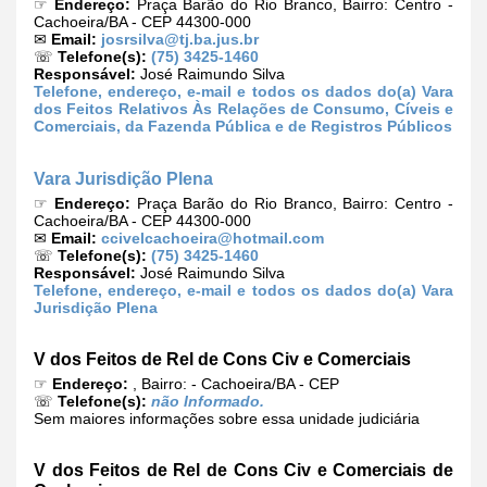
☞
Endereço:
Praça Barão do Rio Branco, Bairro: Centro -
Cachoeira/BA - CEP 44300-000
✉
Email:
josrsilva@tj.ba.jus.br
☏
Telefone(s):
(75) 3425-1460
Responsável:
José Raimundo Silva
Telefone, endereço, e-mail e todos os dados do(a) Vara
dos Feitos Relativos Às Relações de Consumo, Cíveis e
Comerciais, da Fazenda Pública e de Registros Públicos
Vara Jurisdição Plena
☞
Endereço:
Praça Barão do Rio Branco, Bairro: Centro -
Cachoeira/BA - CEP 44300-000
✉
Email:
ccivelcachoeira@hotmail.com
☏
Telefone(s):
(75) 3425-1460
Responsável:
José Raimundo Silva
Telefone, endereço, e-mail e todos os dados do(a) Vara
Jurisdição Plena
V dos Feitos de Rel de Cons Civ e Comerciais
☞
Endereço:
, Bairro: - Cachoeira/BA - CEP
☏
Telefone(s):
não Informado.
Sem maiores informações sobre essa unidade judiciária
V dos Feitos de Rel de Cons Civ e Comerciais de