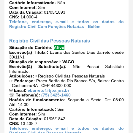
Cartório Informatizado:
Não
Com Internet:
Sim
Data da Criação:
01/05/1893
CNS:
14.000-4
Telefone, endereço, e-mail e todos os dados do
Registro Civil Com Funções Notarias - Belém
Registro Civil das Pessoas Naturais
Situação do Cartório:
Ativo
Escrivão(ã) Titular:
Evana dos Santos Dias Barreto desde
30/11/-1
Situação do responsável:
VAGO
Escrivão(ã) Substituto(a):
Não Possui Substituto
Informado.
Atribuições:
• Registro Civil das Pessoas Naturais
☞
Endereço:
Praça Barão do Rio Branco S/n, Bairro: Centro
- Cachoeira/BA - CEP 44300-000
✉
Email:
ebarreto@tjba.jus.br
☏
Telefone(s):
(75) 3425-1460
Horário de funcionamento:
Segunda a Sexta. De: 08:00
Até: 14:00
Cartório Informatizado:
Sim
Com Internet:
Sim
Data da Criação:
01/06/1842
CNS:
13.438-7
Telefone, endereço, e-mail e todos os dados do
Registro Civil das Pessoas Naturais