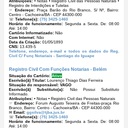
Atribuições:
• Notas • Registro Civil das Pessoas Naturais •
Registro de Interdições e Tutelas
☞
Endereço:
Praça Barão do Rio Branco, S/ Nº, Bairro:
Centro - Cachoeira/BA - CEP 44300-000
☏
Telefone(s):
(75) 3425-1460
Horário de funcionamento:
Segunda a Sexta. De: 08:00
Até: 14:00
Cartório Informatizado:
Não
Com Internet:
Não
Data da Criação:
01/05/1893
CNS:
13.439-5
Telefone, endereço, e-mail e todos os dados do Reg.
Civil C/ Funç Notariais - Santiago do Iguape
Registro Civil Com Funções Notarias - Belém
Situação do Cartório:
Ativo
Escrivão(ã) Titular:
Lourenço Thiago Dias Ferreira
Situação do responsável:
VAGO
Escrivão(ã) Substituto(a):
Não Possui Substituto
Informado.
Atribuições:
• Notas • Registro Civil das Pessoas Naturais
☞
Endereço:
Forum Augusto Teixeira de Freitas-praça Rio
Branco, Bairro: Centro - Cachoeira/BA - CEP 44300-000
✉
Email:
ggsilva@tjba.jus.br
☏
Telefone(s):
(75) 3425-1460
Horário de funcionamento:
Segunda a Sexta. De: 08:00
Até: 14:00