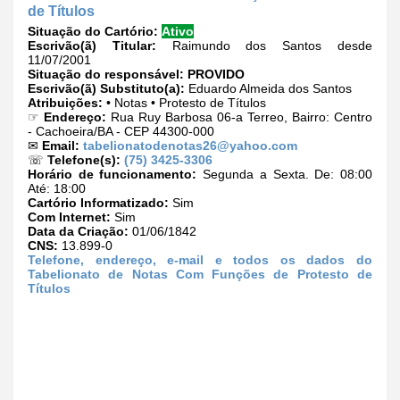
de Títulos
Situação do Cartório:
Ativo
Escrivão(ã) Titular:
Raimundo dos Santos desde
11/07/2001
Situação do responsável:
PROVIDO
Escrivão(ã) Substituto(a):
Eduardo Almeida dos Santos
Atribuições:
• Notas • Protesto de Títulos
☞
Endereço:
Rua Ruy Barbosa 06-a Terreo, Bairro: Centro
- Cachoeira/BA - CEP 44300-000
✉
Email:
tabelionatodenotas26@yahoo.com
☏
Telefone(s):
(75) 3425-3306
Horário de funcionamento:
Segunda a Sexta. De: 08:00
Até: 18:00
Cartório Informatizado:
Sim
Com Internet:
Sim
Data da Criação:
01/06/1842
CNS:
13.899-0
Telefone, endereço, e-mail e todos os dados do
Tabelionato de Notas Com Funções de Protesto de
Títulos