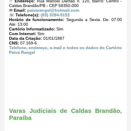
☞
Endereço:
Rua Manoel Dantas n. 120, Bairro: Centro -
Caldas Brandão/PB - CEP 58350-000
✉
Email:
paivarangel@hotmail.com
☏
Telefone(s):
(83) 3284-5153
Horário de funcionamento:
Segunda a Sexta. De: 07:00
Até: 13:00
Cartório Informatizado:
Sim
Com Internet:
Sim
Data da Criação:
01/01/1887
CNS:
07.169-6
Telefone, endereço, e-mail e todos os dados do Cartório
Paiva Rangel
Varas Judiciais de Caldas Brandão,
Paraíba