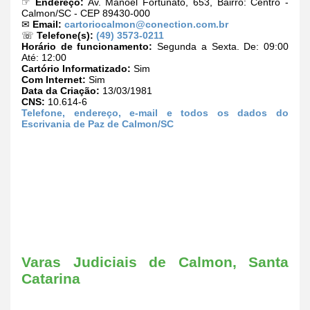
☞
Endereço:
Av. Manoel Fortunato, 653, Bairro: Centro -
Calmon/SC - CEP 89430-000
✉
Email:
cartoriocalmon@conection.com.br
☏
Telefone(s):
(49) 3573-0211
Horário de funcionamento:
Segunda a Sexta. De: 09:00
Até: 12:00
Cartório Informatizado:
Sim
Com Internet:
Sim
Data da Criação:
13/03/1981
CNS:
10.614-6
Telefone, endereço, e-mail e todos os dados do
Escrivania de Paz de Calmon/SC
Varas Judiciais de Calmon, Santa
Catarina