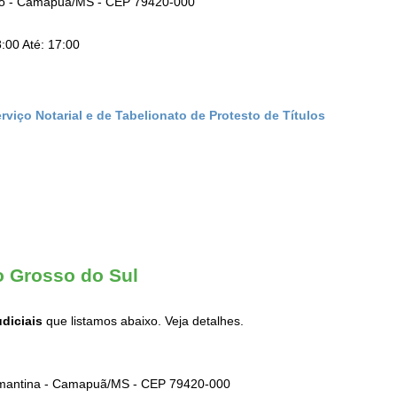
tro - Camapuã/MS - CEP 79420-000
:00 Até: 17:00
rviço Notarial e de Tabelionato de Protesto de Títulos
o Grosso do Sul
udiciais
que listamos abaixo. Veja detalhes.
iamantina - Camapuã/MS - CEP 79420-000