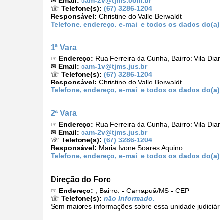
✉
Email:
cam-2v@tjms.com.br
☏
Telefone(s):
(67) 3286-1204
Responsável:
Christine do Valle Berwaldt
Telefone, endereço, e-mail e todos os dados do(a
1ª Vara
☞
Endereço:
Rua Ferreira da Cunha, Bairro: Vila D
✉
Email:
cam-1v@tjms.jus.br
☏
Telefone(s):
(67) 3286-1204
Responsável:
Christine do Valle Berwaldt
Telefone, endereço, e-mail e todos os dados do(a)
2ª Vara
☞
Endereço:
Rua Ferreira da Cunha, Bairro: Vila D
✉
Email:
cam-2v@tjms.jus.br
☏
Telefone(s):
(67) 3286-1204
Responsável:
Maria Ivone Soares Aquino
Telefone, endereço, e-mail e todos os dados do(a)
Direção do Foro
☞
Endereço:
, Bairro: - Camapuã/MS - CEP
☏
Telefone(s):
não Informado.
Sem maiores informações sobre essa unidade judiciár