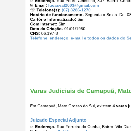
☞
Endereço:
Rua Pedro Celestino, 807, Bairro: Cen
✉
Email:
lucasval2003@gmail.com
☏
Telefone(s):
(67) 3286-1270
Horário de funcionamento:
Segunda a Sexta. De: 08
Cartório Informatizado:
Sim
Com Internet:
Sim
Data da Criação:
01/01/1950
CNS:
06.197-8
Telefone, endereço, e-mail e todos os dados do Se
Varas Judiciais de Camapuã, Mat
Em Camapuã, Mato Grosso do Sul, existem
4 varas j
Juizado Especial Adjunto
☞
Endereço:
Rua Ferreira da Cunha, Bairro: Vila D