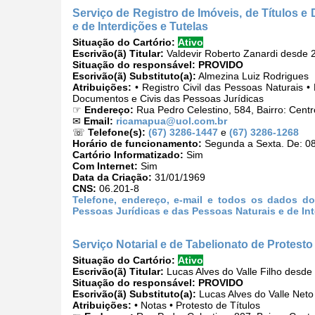
Serviço de Registro de Imóveis, de Títulos 
e de Interdições e Tutelas
Situação do Cartório:
Ativo
Escrivão(ã) Titular:
Valdevir Roberto Zanardi desde 
Situação do responsável:
PROVIDO
Escrivão(ã) Substituto(a):
Almezina Luiz Rodrigues
Atribuições:
• Registro Civil das Pessoas Naturais • 
Documentos e Civis das Pessoas Jurídicas
☞
Endereço:
Rua Pedro Celestino, 584, Bairro: Cen
✉
Email:
ricamapua@uol.com.br
☏
Telefone(s):
(67) 3286-1447
e
(67) 3286-1268
Horário de funcionamento:
Segunda a Sexta. De: 08
Cartório Informatizado:
Sim
Com Internet:
Sim
Data da Criação:
31/01/1969
CNS:
06.201-8
Telefone, endereço, e-mail e todos os dados do
Pessoas Jurídicas e das Pessoas Naturais e de Int
Serviço Notarial e de Tabelionato de Protesto
Situação do Cartório:
Ativo
Escrivão(ã) Titular:
Lucas Alves do Valle Filho desde
Situação do responsável:
PROVIDO
Escrivão(ã) Substituto(a):
Lucas Alves do Valle Neto
Atribuições:
• Notas • Protesto de Títulos