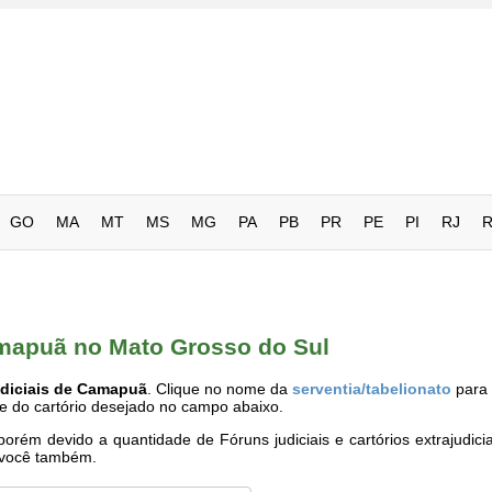
GO
MA
MT
MS
MG
PA
PB
PR
PE
PI
RJ
amapuã no Mato Grosso do Sul
udiciais de Camapuã
. Clique no nome da
serventia/tabelionato
para 
me do cartório desejado no campo abaixo.
rém devido a quantidade de Fóruns judiciais e cartórios extrajudici
e você também.