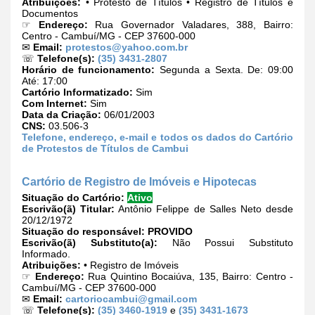
Atribuições:
• Protesto de Títulos • Registro de Títulos e
Documentos
☞
Endereço:
Rua Governador Valadares, 388, Bairro:
Centro - Cambuí/MG - CEP 37600-000
✉
Email:
protestos@yahoo.com.br
☏
Telefone(s):
(35) 3431-2807
Horário de funcionamento:
Segunda a Sexta. De: 09:00
Até: 17:00
Cartório Informatizado:
Sim
Com Internet:
Sim
Data da Criação:
06/01/2003
CNS:
03.506-3
Telefone, endereço, e-mail e todos os dados do Cartório
de Protestos de Títulos de Cambui
Cartório de Registro de Imóveis e Hipotecas
Situação do Cartório:
Ativo
Escrivão(ã) Titular:
Antônio Felippe de Salles Neto desde
20/12/1972
Situação do responsável:
PROVIDO
Escrivão(ã) Substituto(a):
Não Possui Substituto
Informado.
Atribuições:
• Registro de Imóveis
☞
Endereço:
Rua Quintino Bocaiúva, 135, Bairro: Centro -
Cambuí/MG - CEP 37600-000
✉
Email:
cartoriocambui@gmail.com
☏
Telefone(s):
(35) 3460-1919
e
(35) 3431-1673