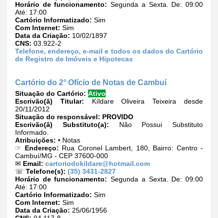
Horário de funcionamento:
Segunda a Sexta. De: 09:00
Até: 17:00
Cartório Informatizado:
Sim
Com Internet:
Sim
Data da Criação:
10/02/1897
CNS:
03.922-2
Telefone, endereço, e-mail e todos os dados do Cartório
de Registro de Imóveis e Hipotecas
Cartório do 2° Ofício de Notas de Cambuí
Situação do Cartório:
Ativo
Escrivão(ã) Titular:
Kíldare Oliveira Teixeira desde
20/11/2012
Situação do responsável:
PROVIDO
Escrivão(ã) Substituto(a):
Não Possui Substituto
Informado.
Atribuições:
• Notas
☞
Endereço:
Rua Coronel Lambert, 180, Bairro: Centro -
Cambuí/MG - CEP 37600-000
✉
Email:
cartoriodokildare@hotmail.com
☏
Telefone(s):
(35) 3431-2827
Horário de funcionamento:
Segunda a Sexta. De: 09:00
Até: 17:00
Cartório Informatizado:
Sim
Com Internet:
Sim
Data da Criação:
25/06/1956
CNS:
04.117-8