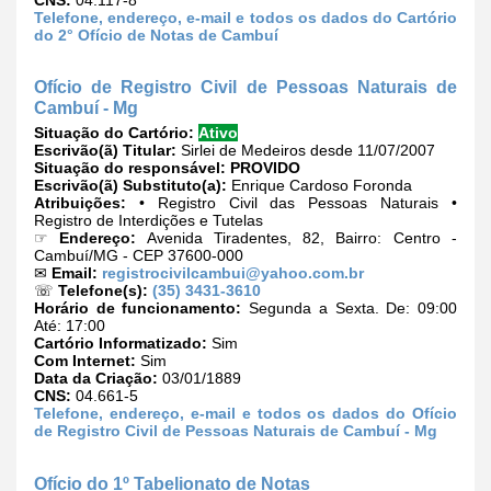
Telefone, endereço, e-mail e todos os dados do Cartório
do 2° Ofício de Notas de Cambuí
Ofício de Registro Civil de Pessoas Naturais de
Cambuí - Mg
Situação do Cartório:
Ativo
Escrivão(ã) Titular:
Sirlei de Medeiros desde 11/07/2007
Situação do responsável:
PROVIDO
Escrivão(ã) Substituto(a):
Enrique Cardoso Foronda
Atribuições:
• Registro Civil das Pessoas Naturais •
Registro de Interdições e Tutelas
☞
Endereço:
Avenida Tiradentes, 82, Bairro: Centro -
Cambuí/MG - CEP 37600-000
✉
Email:
registrocivilcambui@yahoo.com.br
☏
Telefone(s):
(35) 3431-3610
Horário de funcionamento:
Segunda a Sexta. De: 09:00
Até: 17:00
Cartório Informatizado:
Sim
Com Internet:
Sim
Data da Criação:
03/01/1889
CNS:
04.661-5
Telefone, endereço, e-mail e todos os dados do Ofício
de Registro Civil de Pessoas Naturais de Cambuí - Mg
Ofício do 1º Tabelionato de Notas