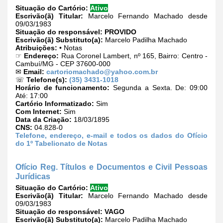
Situação do Cartório:
Ativo
Escrivão(ã) Titular:
Marcelo Fernando Machado desde
09/03/1983
Situação do responsável:
PROVIDO
Escrivão(ã) Substituto(a):
Marcelo Padilha Machado
Atribuições:
• Notas
☞
Endereço:
Rua Coronel Lambert, nº 165, Bairro: Centro -
Cambuí/MG - CEP 37600-000
✉
Email:
cartoriomachado@yahoo.com.br
☏
Telefone(s):
(35) 3431-1018
Horário de funcionamento:
Segunda a Sexta. De: 09:00
Até: 17:00
Cartório Informatizado:
Sim
Com Internet:
Sim
Data da Criação:
18/03/1895
CNS:
04.828-0
Telefone, endereço, e-mail e todos os dados do Ofício
do 1º Tabelionato de Notas
Ofício Reg. Títulos e Documentos e Civil Pessoas
Jurídicas
Situação do Cartório:
Ativo
Escrivão(ã) Titular:
Marcelo Fernando Machado desde
09/03/1983
Situação do responsável:
VAGO
Escrivão(ã) Substituto(a):
Marcelo Padilha Machado