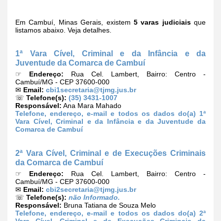
Em Cambuí, Minas Gerais, existem
5 varas judiciais
que
listamos abaixo. Veja detalhes.
1ª Vara Cível, Criminal e da Infância e da
Juventude da Comarca de Cambuí
☞
Endereço:
Rua Cel. Lambert, Bairro: Centro -
Cambuí/MG - CEP 37600-000
✉
Email:
cbi1secretaria@tjmg.jus.br
☏
Telefone(s):
(35) 3431-1007
Responsável:
Ana Mara Mahado
Telefone, endereço, e-mail e todos os dados do(a) 1ª
Vara Cível, Criminal e da Infância e da Juventude da
Comarca de Cambuí
2ª Vara Cível, Criminal e de Execuções Criminais
da Comarca de Cambuí
☞
Endereço:
Rua Cel. Lambert, Bairro: Centro -
Cambuí/MG - CEP 37600-000
✉
Email:
cbi2secretaria@tjmg.jus.br
☏
Telefone(s):
não Informado.
Responsável:
Bruna Tatiana de Souza Melo
Telefone, endereço, e-mail e todos os dados do(a) 2ª
Vara Cível, Criminal e de Execuções Criminais da