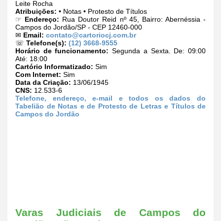
Leite Rocha
Atribuições:
• Notas • Protesto de Títulos
☞
Endereço:
Rua Doutor Reid nº 45, Bairro: Abernéssia -
Campos do Jordão/SP - CEP 12460-000
✉
Email:
contato@cartoriocj.com.br
☏
Telefone(s):
(12) 3668-9555
Horário de funcionamento:
Segunda a Sexta. De: 09:00
Até: 18:00
Cartório Informatizado:
Sim
Com Internet:
Sim
Data da Criação:
13/06/1945
CNS:
12.533-6
Telefone, endereço, e-mail e todos os dados do
Tabelião de Notas e de Protesto de Letras e Títulos de
Campos do Jordão
Varas Judiciais de Campos do