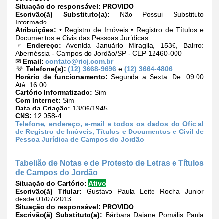
Situação do responsável:
PROVIDO
Escrivão(ã) Substituto(a):
Não Possui Substituto
Informado.
Atribuições:
• Registro de Imóveis • Registro de Títulos e
Documentos e Civis das Pessoas Jurídicas
☞
Endereço:
Avenida Januário Miraglia, 1536, Bairro:
Abernéssia - Campos do Jordão/SP - CEP 12460-000
✉
Email:
contato@ricj.com.br
☏
Telefone(s):
(12) 3668-9696
e
(12) 3664-4806
Horário de funcionamento:
Segunda a Sexta. De: 09:00
Até: 16:00
Cartório Informatizado:
Sim
Com Internet:
Sim
Data da Criação:
13/06/1945
CNS:
12.058-4
Telefone, endereço, e-mail e todos os dados do Oficial
de Registro de Imóveis, Títulos e Documentos e Civil de
Pessoa Jurídica de Campos do Jordão
Tabelião de Notas e de Protesto de Letras e Títulos
de Campos do Jordão
Situação do Cartório:
Ativo
Escrivão(ã) Titular:
Gustavo Paula Leite Rocha Junior
desde 01/07/2013
Situação do responsável:
PROVIDO
Escrivão(ã) Substituto(a):
Bárbara Daiane Pomális Paula