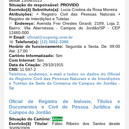
desde 13/06/2013
Situação do responsável:
PROVIDO
Escrivão(ã) Substituto(a):
Lucia Cristina da Rosa Moreira
Atribuições:
• Registro Civil das Pessoas Naturais •
Registro de Interdições e Tutelas
☞
Endereço:
Avenida Frei Orestes Girardi, 2169, Loja 2,
Bairro: Vila Abernéssia - Campos do Jordão/SP - CEP
12460-000
✉
Email:
oficial@superig.com.br
☏
Telefone(s):
(12) 3662-3386
Horário de funcionamento:
Segunda a Sexta. De: 09:00
Até: 17:00
Cartório Informatizado:
Sim
Com Internet:
Sim
Data da Criação:
29/10/1915
CNS:
11.597-2
Telefone, endereço, e-mail e todos os dados do Oficial
de Registro Civil das Pessoas Naturais e de Interdições
e Tutelas da Sede da Comarca de Campos do Jordão -
Sp
Oficial de Registro de Imóveis, Títulos e
Documentos e Civil de Pessoa Jurídica de
Campos do Jordão
Situação do Cartório:
Ativo
Escrivão(ã) Titular:
Fábio Ribeiro dos Santos desde
30/09/2009