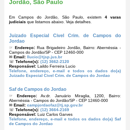
Jordão, São Paulo
Em Campos do Jordão, São Paulo, existem
4 varas
judiciais
que listamos abaixo. Veja detalhes.
Juizado Especial Civel Crim. de Campos do
Jordao
☞
Endereço:
Rua Brigadeiro Jordão, Bairro: Abernéssia -
Campos do Jordão/SP - CEP 12460-000
✉
Email:
llucio@tjsp.jus.br
☏
Telefone(s):
(12) 3662-2120
Responsável:
Laildo Ferreira Lucio
Telefone, endereço, e-mail e todos os dados do(a)
Juizado Especial Civel Crim. de Campos do Jordao
Saf de Campos do Jordao
☞
Endereço:
Av.dr. Januário Miraglia, 1200, Bairro:
Abernéssia - Campos do Jordão/SP - CEP 12460-000
✉
Email:
campjordaofaz@tj.sp.gov.br
☏
Telefone(s):
(12) 3664-2169
Responsável:
Luiz Carlos Garves
Telefone, endereço, e-mail e todos os dados do(a) Saf
de Campos do Jordao