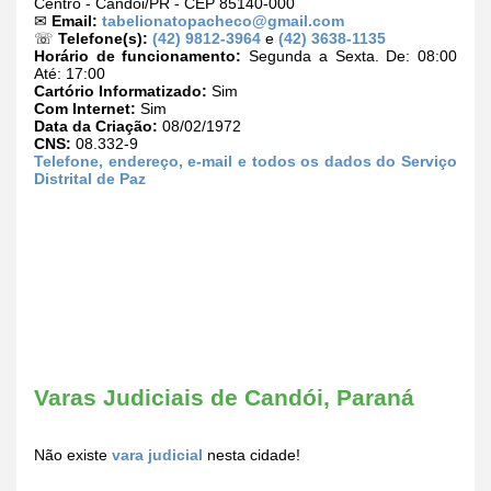
Centro - Candói/PR - CEP 85140-000
✉
Email:
tabelionatopacheco@gmail.com
☏
Telefone(s):
(42) 9812-3964
e
(42) 3638-1135
Horário de funcionamento:
Segunda a Sexta. De: 08:00
Até: 17:00
Cartório Informatizado:
Sim
Com Internet:
Sim
Data da Criação:
08/02/1972
CNS:
08.332-9
Telefone, endereço, e-mail e todos os dados do Serviço
Distrital de Paz
Varas Judiciais de Candói, Paraná
Não existe
vara judicial
nesta cidade!