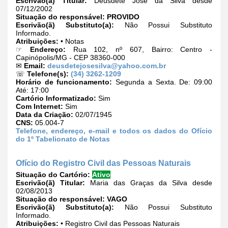
Escrivão(ã) Titular:
Deusdete José da Silva desde
07/12/2002
Situação do responsável:
PROVIDO
Escrivão(ã) Substituto(a):
Não Possui Substituto
Informado.
Atribuições:
• Notas
☞
Endereço:
Rua 102, nº 607, Bairro: Centro -
Capinópolis/MG - CEP 38360-000
✉
Email:
deusdetejosesilva@yahoo.com.br
☏
Telefone(s):
(34) 3262-1209
Horário de funcionamento:
Segunda a Sexta. De: 09:00
Até: 17:00
Cartório Informatizado:
Sim
Com Internet:
Sim
Data da Criação:
02/07/1945
CNS:
05.004-7
Telefone, endereço, e-mail e todos os dados do Ofício
do 1º Tabelionato de Notas
Ofício do Registro Civil das Pessoas Naturais
Situação do Cartório:
Ativo
Escrivão(ã) Titular:
Maria das Graças da Silva desde
02/08/2013
Situação do responsável:
VAGO
Escrivão(ã) Substituto(a):
Não Possui Substituto
Informado.
Atribuições:
• Registro Civil das Pessoas Naturais