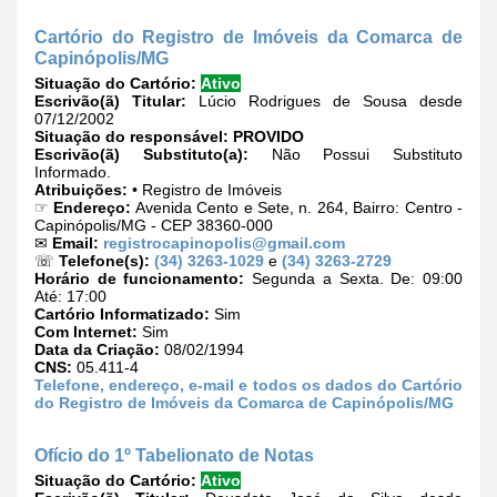
Cartório do Registro de Imóveis da Comarca de
Capinópolis/MG
Situação do Cartório:
Ativo
Escrivão(ã) Titular:
Lúcio Rodrigues de Sousa desde
07/12/2002
Situação do responsável:
PROVIDO
Escrivão(ã) Substituto(a):
Não Possui Substituto
Informado.
Atribuições:
• Registro de Imóveis
☞
Endereço:
Avenida Cento e Sete, n. 264, Bairro: Centro -
Capinópolis/MG - CEP 38360-000
✉
Email:
registrocapinopolis@gmail.com
☏
Telefone(s):
(34) 3263-1029
e
(34) 3263-2729
Horário de funcionamento:
Segunda a Sexta. De: 09:00
Até: 17:00
Cartório Informatizado:
Sim
Com Internet:
Sim
Data da Criação:
08/02/1994
CNS:
05.411-4
Telefone, endereço, e-mail e todos os dados do Cartório
do Registro de Imóveis da Comarca de Capinópolis/MG
Ofício do 1º Tabelionato de Notas
Situação do Cartório:
Ativo