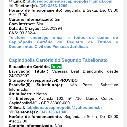
✉
Email:
titulosedocumentoscapinopolis@gmail.com
☏
Telefone(s):
(34) 3263-1299
Horário de funcionamento:
Segunda a Sexta. De: 09:00
Até: 17:00
Cartório Informatizado:
Sim
Com Internet:
Sim
Data da Criação:
11/02/1994
CNS:
03.332-4
Telefone, endereço, e-mail e todos os dados do
Capinópolis Cartório de Registro de Títulos e
Documentos Civil das Pessoas Jurídicas
Capinópolis Cartório do Segundo Tabelionato
Situação do Cartório:
Ativo
Escrivão(ã) Titular:
Vanessa Leal Branquinho desde
24/07/2007
Situação do responsável:
PROVIDO
Escrivão(ã) Substituto(a):
Não Possui Substituto
Informado.
Atribuições:
• Notas
☞
Endereço:
Avenida 102, nº 710, Bairro: Centro -
Capinópolis/MG - CEP 38360-000
✉
Email:
tabelionatocapinopolis@yahoo.com.br
☏
Telefone(s):
(34) 3263-1948
Horário de funcionamento:
Segunda a Sexta. De: 09:00
Até: 12:00
Cartório Informatizado:
Não