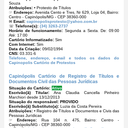
Souza
Atribuições:
• Protesto de Títulos
☞
Endereço:
Avenida Cento e Tres, Nr 629, Loja 04, Bairro:
Centro - Capinópolis/MG - CEP 38360-000
✉
Email:
capinopolisprotesto@yahoo.com.br
☏
Telefone(s):
(34) 3263-2737
Horário de funcionamento:
Segunda a Sexta. De: 09:00
Até: 17:00
Cartório Informatizado:
Sim
Com Internet:
Sim
Data da Criação:
09/02/1994
CNS:
03.331-6
Telefone, endereço, e-mail e todos os dados do
Capinopolis Cartório de Protestos
Capinópolis Cartório de Registro de Títulos e
Documentos Civil das Pessoas Jurídicas
Situação do Cartório:
Ativo
Escrivão(ã) Titular:
Ana Claudia Cancella Pinheiro
Marchiori desde 13/12/2013
Situação do responsável:
PROVIDO
Escrivão(ã) Substituto(a):
Luzia da Costa Pereira
Atribuições:
• Registro de Títulos e Documentos e Civis das
Pessoas Jurídicas
☞
Endereço:
Rua 104 n. 475, Bairro: Centro -
Capinópolis/MG - CEP 38360-000