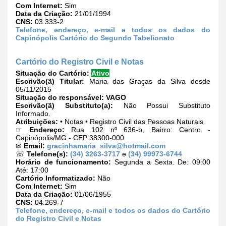
Com Internet:
Sim
Data da Criação:
21/01/1994
CNS:
03.333-2
Telefone, endereço, e-mail e todos os dados do
Capinópolis Cartório do Segundo Tabelionato
Cartório do Registro Civil e Notas
Situação do Cartório:
Ativo
Escrivão(ã) Titular:
Maria das Graças da Silva desde
05/11/2015
Situação do responsável:
VAGO
Escrivão(ã) Substituto(a):
Não Possui Substituto
Informado.
Atribuições:
• Notas • Registro Civil das Pessoas Naturais
☞
Endereço:
Rua 102 nº 636-b, Bairro: Centro -
Capinópolis/MG - CEP 38300-000
✉
Email:
gracinhamaria_silva@hotmail.com
☏
Telefone(s):
(34) 3263-3717
e
(34) 99973-6744
Horário de funcionamento:
Segunda a Sexta. De: 09:00
Até: 17:00
Cartório Informatizado:
Não
Com Internet:
Sim
Data da Criação:
01/06/1955
CNS:
04.269-7
Telefone, endereço, e-mail e todos os dados do Cartório
do Registro Civil e Notas