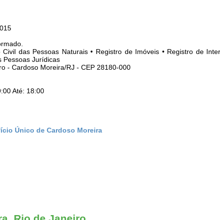
2015
ormado.
o Civil das Pessoas Naturais • Registro de Imóveis • Registro de Inte
s Pessoas Jurídicas
tro - Cardoso Moreira/RJ - CEP 28180-000
:00 Até: 18:00
fício Único de Cardoso Moreira
a, Rio de Janeiro