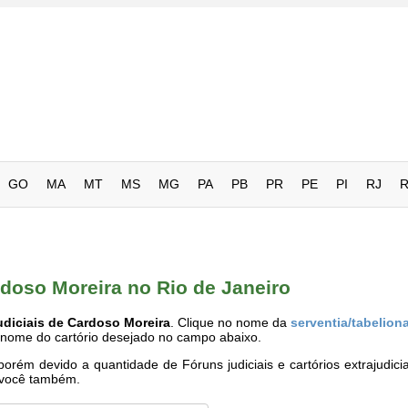
GO
MA
MT
MS
MG
PA
PB
PR
PE
PI
RJ
rdoso Moreira no Rio de Janeiro
udiciais de Cardoso Moreira
. Clique no nome da
serventia/tabelion
o nome do cartório desejado no campo abaixo.
rém devido a quantidade de Fóruns judiciais e cartórios extrajudici
e você também.