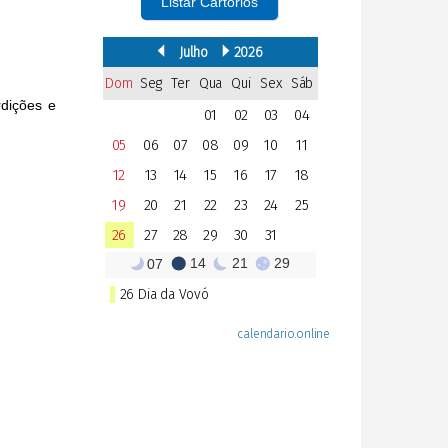
Listar Cartórios
rdições e