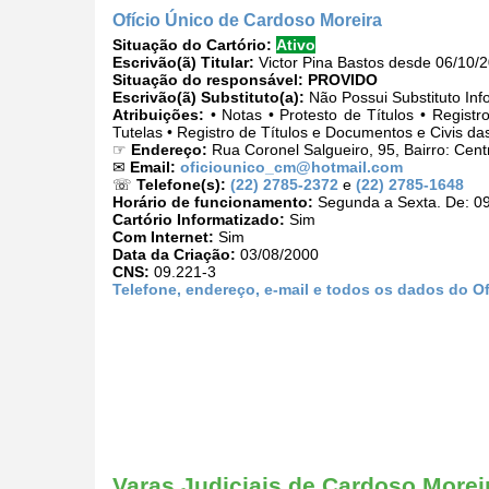
Ofício Único de Cardoso Moreira
Situação do Cartório:
Ativo
Escrivão(ã) Titular:
Victor Pina Bastos desde 06/10/
Situação do responsável:
PROVIDO
Escrivão(ã) Substituto(a):
Não Possui Substituto Inf
Atribuições:
• Notas • Protesto de Títulos • Registr
Tutelas • Registro de Títulos e Documentos e Civis da
☞
Endereço:
Rua Coronel Salgueiro, 95, Bairro: Cen
✉
Email:
oficiounico_cm@hotmail.com
☏
Telefone(s):
(22) 2785-2372
e
(22) 2785-1648
Horário de funcionamento:
Segunda a Sexta. De: 09
Cartório Informatizado:
Sim
Com Internet:
Sim
Data da Criação:
03/08/2000
CNS:
09.221-3
Telefone, endereço, e-mail e todos os dados do O
Varas Judiciais de Cardoso Moreir