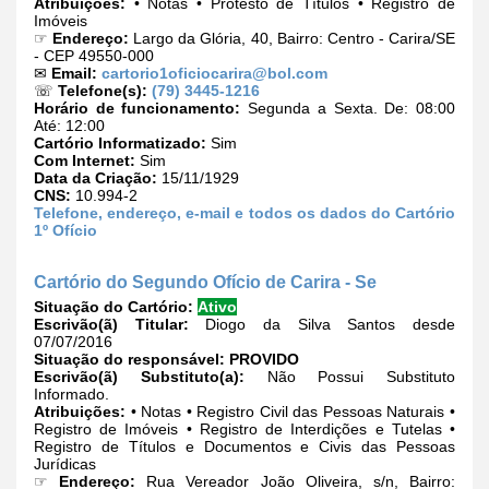
Atribuições:
• Notas • Protesto de Títulos • Registro de
Imóveis
☞
Endereço:
Largo da Glória, 40, Bairro: Centro - Carira/SE
- CEP 49550-000
✉
Email:
cartorio1oficiocarira@bol.com
☏
Telefone(s):
(79) 3445-1216
Horário de funcionamento:
Segunda a Sexta. De: 08:00
Até: 12:00
Cartório Informatizado:
Sim
Com Internet:
Sim
Data da Criação:
15/11/1929
CNS:
10.994-2
Telefone, endereço, e-mail e todos os dados do Cartório
1º Ofício
Cartório do Segundo Ofício de Carira - Se
Situação do Cartório:
Ativo
Escrivão(ã) Titular:
Diogo da Silva Santos desde
07/07/2016
Situação do responsável:
PROVIDO
Escrivão(ã) Substituto(a):
Não Possui Substituto
Informado.
Atribuições:
• Notas • Registro Civil das Pessoas Naturais •
Registro de Imóveis • Registro de Interdições e Tutelas •
Registro de Títulos e Documentos e Civis das Pessoas
Jurídicas
☞
Endereço:
Rua Vereador João Oliveira, s/n, Bairro: