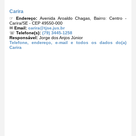
Carira
☞
Endereço:
Avenida Aroaldo Chagas, Bairro: Centro -
Carira/SE - CEP 49550-000
✉
Email:
carira@tjse.jus.br
☏
Telefone(s):
(79) 3445-1258
Responsável:
Jorge dos Anjos Júnior
Telefone, endereço, e-mail e todos os dados do(a)
Carira