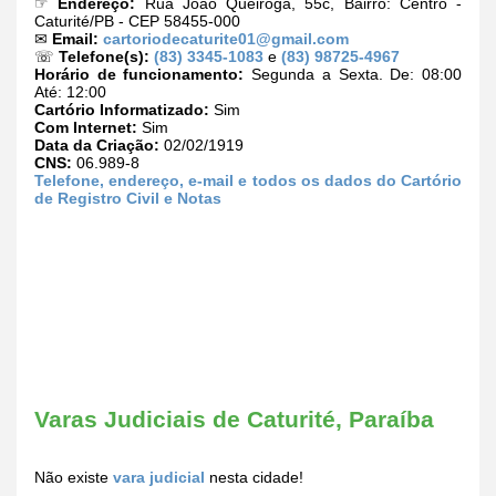
☞
Endereço:
Rua João Queiroga, 55c, Bairro: Centro -
Caturité/PB - CEP 58455-000
✉
Email:
cartoriodecaturite01@gmail.com
☏
Telefone(s):
(83) 3345-1083
e
(83) 98725-4967
Horário de funcionamento:
Segunda a Sexta. De: 08:00
Até: 12:00
Cartório Informatizado:
Sim
Com Internet:
Sim
Data da Criação:
02/02/1919
CNS:
06.989-8
Telefone, endereço, e-mail e todos os dados do Cartório
de Registro Civil e Notas
Varas Judiciais de Caturité, Paraíba
Não existe
vara judicial
nesta cidade!