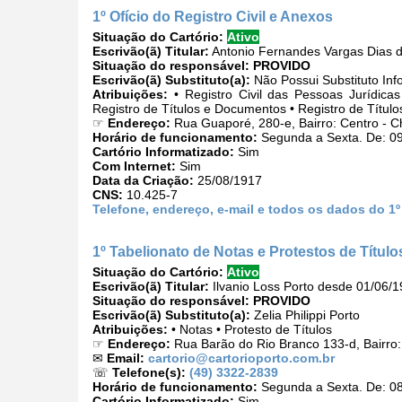
1º Ofício do Registro Civil e Anexos
Situação do Cartório:
Ativo
Escrivão(ã) Titular:
Antonio Fernandes Vargas Dias 
Situação do responsável:
PROVIDO
Escrivão(ã) Substituto(a):
Não Possui Substituto Inf
Atribuições:
• Registro Civil das Pessoas Jurídicas
Registro de Títulos e Documentos • Registro de Títul
☞
Endereço:
Rua Guaporé, 280-e, Bairro: Centro - 
Horário de funcionamento:
Segunda a Sexta. De: 09
Cartório Informatizado:
Sim
Com Internet:
Sim
Data da Criação:
25/08/1917
CNS:
10.425-7
Telefone, endereço, e-mail e todos os dados do 1º
1º Tabelionato de Notas e Protestos de Título
Situação do Cartório:
Ativo
Escrivão(ã) Titular:
Ilvanio Loss Porto desde 01/06/
Situação do responsável:
PROVIDO
Escrivão(ã) Substituto(a):
Zelia Philippi Porto
Atribuições:
• Notas • Protesto de Títulos
☞
Endereço:
Rua Barão do Rio Branco 133-d, Bairro
✉
Email:
cartorio@cartorioporto.com.br
☏
Telefone(s):
(49) 3322-2839
Horário de funcionamento:
Segunda a Sexta. De: 08
Cartório Informatizado:
Sim