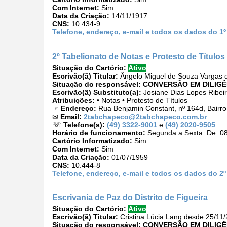
Com Internet:
Sim
Data da Criação:
14/11/1917
CNS:
10.434-9
Telefone, endereço, e-mail e todos os dados do 1º
2º Tabelionato de Notas e Protesto de Título
Situação do Cartório:
Ativo
Escrivão(ã) Titular:
Ângelo Miguel de Souza Vargas 
Situação do responsável:
CONVERSÃO EM DILIGÊ
Escrivão(ã) Substituto(a):
Josiane Dias Lopes Ribei
Atribuições:
• Notas • Protesto de Títulos
☞
Endereço:
Rua Benjamin Constant, nº 164d, Bairr
✉
Email:
2tabchapeco@2tabchapeco.com.br
☏
Telefone(s):
(49) 3322-9001
e
(49) 2020-9505
Horário de funcionamento:
Segunda a Sexta. De: 08
Cartório Informatizado:
Sim
Com Internet:
Sim
Data da Criação:
01/07/1959
CNS:
10.444-8
Telefone, endereço, e-mail e todos os dados do 2
Escrivania de Paz do Distrito de Figueira
Situação do Cartório:
Ativo
Escrivão(ã) Titular:
Cristina Lúcia Lang desde 25/11
Situação do responsável:
CONVERSÃO EM DILIGÊ