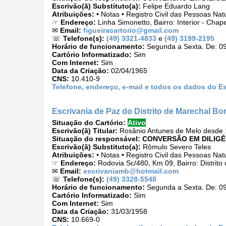
Escrivão(ã) Substituto(a):
Felipe Eduardo Lang
Atribuições:
• Notas • Registro Civil das Pessoas Nat
☞
Endereço:
Linha Simonetto, Bairro: Interior - Ch
✉
Email:
figueiracartorio@gmail.com
☏
Telefone(s):
(49) 3321-4833
e
(49) 3199-2195
Horário de funcionamento:
Segunda a Sexta. De: 09
Cartório Informatizado:
Sim
Com Internet:
Sim
Data da Criação:
02/04/1965
CNS:
10.410-9
Telefone, endereço, e-mail e todos os dados do Esc
Escrivania de Paz do Distrito de Marechal B
Situação do Cartório:
Ativo
Escrivão(ã) Titular:
Rosânio Antunes de Melo desde 
Situação do responsável:
CONVERSÃO EM DILIGÊ
Escrivão(ã) Substituto(a):
Rômulo Severo Teles
Atribuições:
• Notas • Registro Civil das Pessoas Nat
☞
Endereço:
Rodovia Sc/480, Km 09, Bairro: Distri
✉
Email:
escrivaniamb@hotmail.com
☏
Telefone(s):
(49) 3328-5548
Horário de funcionamento:
Segunda a Sexta. De: 09
Cartório Informatizado:
Sim
Com Internet:
Sim
Data da Criação:
31/03/1958
CNS:
10.669-0