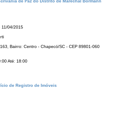
scrivania de Paz do Distrito de Marechal Bormann
 11/04/2015
ti
163, Bairro: Centro - Chapecó/SC - CEP 89801-060
:00 Até: 18:00
ício de Registro de Imóveis