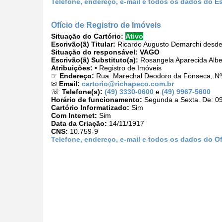
Telefone, endereço, e-mail e todos os dados do E
Ofício de Registro de Imóveis
Situação do Cartório:
Ativo
Escrivão(ã) Titular:
Ricardo Augusto Demarchi desde
Situação do responsável:
VAGO
Escrivão(ã) Substituto(a):
Rosangela Aparecida Alber
Atribuições:
• Registro de Imóveis
☞
Endereço:
Rua. Marechal Deodoro da Fonseca, Nº
✉
Email:
cartorio@richapeco.com.br
☏
Telefone(s):
(49) 3330-0600
e
(49) 9967-5600
Horário de funcionamento:
Segunda a Sexta. De: 09
Cartório Informatizado:
Sim
Com Internet:
Sim
Data da Criação:
14/11/1917
CNS:
10.759-9
Telefone, endereço, e-mail e todos os dados do Of