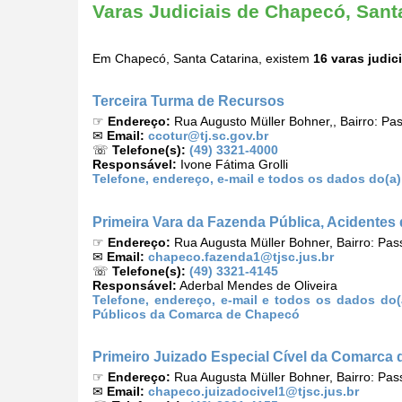
Varas Judiciais de Chapecó, Sant
Em Chapecó, Santa Catarina, existem
16 varas judic
Terceira Turma de Recursos
☞
Endereço:
Rua Augusto Müller Bohner,, Bairro: P
✉
Email:
ccotur@tj.sc.gov.br
☏
Telefone(s):
(49) 3321-4000
Responsável:
Ivone Fátima Grolli
Telefone, endereço, e-mail e todos os dados do(a
Primeira Vara da Fazenda Pública, Acidente
☞
Endereço:
Rua Augusta Müller Bohner, Bairro: Pa
✉
Email:
chapeco.fazenda1@tjsc.jus.br
☏
Telefone(s):
(49) 3321-4145
Responsável:
Aderbal Mendes de Oliveira
Telefone, endereço, e-mail e todos os dados do(
Públicos da Comarca de Chapecó
Primeiro Juizado Especial Cível da Comarca
☞
Endereço:
Rua Augusta Müller Bohner, Bairro: Pa
✉
Email:
chapeco.juizadocivel1@tjsc.jus.br