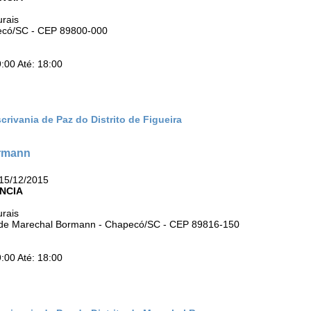
urais
apecó/SC - CEP 89800-000
:00 Até: 18:00
rivania de Paz do Distrito de Figueira
ormann
15/12/2015
NCIA
urais
to de Marechal Bormann - Chapecó/SC - CEP 89816-150
:00 Até: 18:00