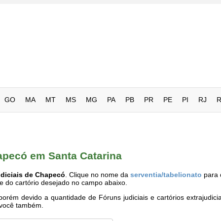
GO
MA
MT
MS
MG
PA
PB
PR
PE
PI
RJ
hapecó em Santa Catarina
udiciais de Chapecó
. Clique no nome da
serventia/tabelionato
para 
me do cartório desejado no campo abaixo.
rém devido a quantidade de Fóruns judiciais e cartórios extrajudici
e você também.