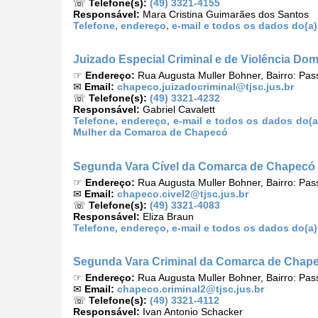
☏
Telefone(s):
(49) 3321-4155
Responsável:
Mara Cristina Guimarães dos Santos
Telefone, endereço, e-mail e todos os dados do(a
Juizado Especial Criminal e de Violência Do
☞
Endereço:
Rua Augusta Muller Bohner, Bairro: Pa
✉
Email:
chapeco.juizadocriminal@tjsc.jus.br
☏
Telefone(s):
(49) 3321-4232
Responsável:
Gabriel Cavalett
Telefone, endereço, e-mail e todos os dados do(a
Mulher da Comarca de Chapecó
Segunda Vara Cível da Comarca de Chapecó
☞
Endereço:
Rua Augusta Muller Bohner, Bairro: Pa
✉
Email:
chapeco.civel2@tjsc.jus.br
☏
Telefone(s):
(49) 3321-4083
Responsável:
Eliza Braun
Telefone, endereço, e-mail e todos os dados do(
Segunda Vara Criminal da Comarca de Chap
☞
Endereço:
Rua Augusta Muller Bohner, Bairro: Pa
✉
Email:
chapeco.criminal2@tjsc.jus.br
☏
Telefone(s):
(49) 3321-4112
Responsável:
Ivan Antonio Schacker