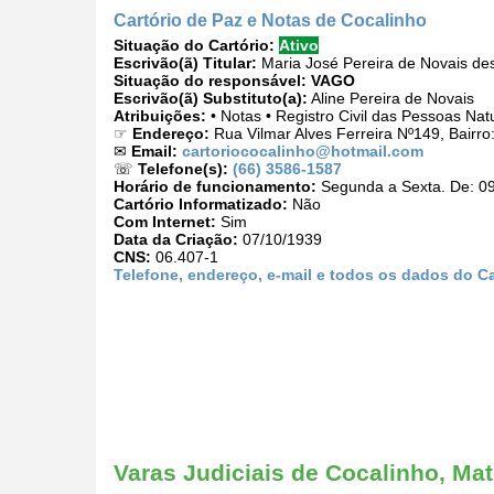
Cartório de Paz e Notas de Cocalinho
Situação do Cartório:
Ativo
Escrivão(ã) Titular:
Maria José Pereira de Novais de
Situação do responsável:
VAGO
Escrivão(ã) Substituto(a):
Aline Pereira de Novais
Atribuições:
• Notas • Registro Civil das Pessoas Nat
☞
Endereço:
Rua Vilmar Alves Ferreira Nº149, Bairr
✉
Email:
cartoriococalinho@hotmail.com
☏
Telefone(s):
(66) 3586-1587
Horário de funcionamento:
Segunda a Sexta. De: 09
Cartório Informatizado:
Não
Com Internet:
Sim
Data da Criação:
07/10/1939
CNS:
06.407-1
Telefone, endereço, e-mail e todos os dados do C
Varas Judiciais de Cocalinho, Ma