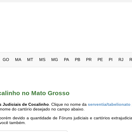
GO
MA
MT
MS
MG
PA
PB
PR
PE
PI
RJ
ocalinho no Mato Grosso
s Judiciais de Cocalinho
. Clique no nome da
serventia/tabelionato
o nome do cartório desejado no campo abaixo.
rém devido a quantidade de Fóruns judiciais e cartórios extrajudici
e você também.