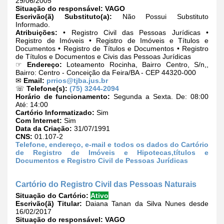
29/06/2005
Situação do responsável:
VAGO
Escrivão(ã) Substituto(a):
Não Possui Substituto
Informado.
Atribuições:
• Registro Civil das Pessoas Jurídicas •
Registro de Imóveis • Registro de Imóveis e Títulos e
Documentos • Registro de Títulos e Documentos • Registro
de Títulos e Documentos e Civis das Pessoas Jurídicas
☞
Endereço:
Loteamento Rocinha, Bairro Centro, S/n,,
Bairro: Centro - Conceição da Feira/BA - CEP 44320-000
✉
Email:
prrios@tjba.jus.br
☏
Telefone(s):
(75) 3244-2094
Horário de funcionamento:
Segunda a Sexta. De: 08:00
Até: 14:00
Cartório Informatizado:
Sim
Com Internet:
Sim
Data da Criação:
31/07/1991
CNS:
01.107-2
Telefone, endereço, e-mail e todos os dados do Cartório
de Registro de Imóveis e Hipotecas,títulos e
Documentos e Registro Civil de Pessoas Jurídicas
Cartório do Registro Civil das Pessoas Naturais
Situação do Cartório:
Ativo
Escrivão(ã) Titular:
Daiana Tanan da Silva Nunes desde
16/02/2017
Situação do responsável:
VAGO