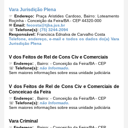
Vara Jurisdição Plena
☞
Endereço:
Praça Aristides Cardoso, Bairro: Loteamento
Roçinha - Conceição da Feira/BA - CEP 44320-000
✉
Email:
fecosta@tjba.jus.br
☏
Telefone(s):
(75) 3244-2094
Responsável:
Francisca Ednalva de Carvalho Costa
Telefone, endereço, e-mail e todos os dados do(a) Vara
Jurisdição Plena
V dos Feitos de Rel de Cons Civ e Comerciais
☞
Endereço:
, Bairro: - Conceição da Feira/BA - CEP
☏
Telefone(s):
não Informado.
Sem maiores informações sobre essa unidade judiciária
V dos Feitos de Rel de Cons Civ e Comerciais de
Conceicao da Feira
☞
Endereço:
, Bairro: - Conceição da Feira/BA - CEP
☏
Telefone(s):
não Informado.
Sem maiores informações sobre essa unidade judiciária
Vara Criminal
☞
Endereço:
, Bairro: - Conceição da Feira/BA - CEP