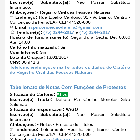
Escrivão(ã) Substituto(a):
Não Possui Substituto
Informado.
Atribuições:
• Registro Civil das Pessoas Naturais
☞
Endereço:
Rua Elpidio Cardoso, 91 - A, Bairro: Centro -
Conceição da Feira/BA - CEP 44320-000
✉
Email:
rcpnconceicaodafeira@gmail.com
☏
Telefone(s):
(75) 3244-2817
e
(75) 3244-2817
Horário de funcionamento:
Segunda a Sexta. De: 08:00
Até: 14:00
Cartório Informatizado:
Sim
Com Internet:
Sim
Data da Criação:
13/01/2017
CNS:
00.942-3
Telefone, endereço, e-mail e todos os dados do Cartório
do Registro Civil das Pessoas Naturais
Tabelionato de Notas Com Funções de Protestos
Situação do Cartório:
Ativo
Escrivão(ã) Titular:
Débora Pia Coelho Meireles Silva
Salomão
Situação do responsável:
VAGO
Escrivão(ã) Substituto(a):
Não Possui Substituto
Informado.
Atribuições:
• Notas • Protesto de Títulos
☞
Endereço:
Loteamento Rocinha S/n, Bairro: Centro -
Conceição da Feira/BA - CEP 44320-000
✉
Email:
ru.thy.maia@hotmail.com