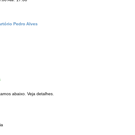
rtório Pedro Alves
a
tamos abaixo. Veja detalhes.
ia