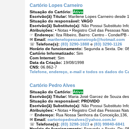
Cartório Lopes Carneiro
Situação do Cartório:
Ativo
Escrivão(ã) Titular:
Marilene Lopes Carneiro desde 
Situação do responsável:
VAGO
Escrivão(ã) Substituto(a):
Não Possui Substituto Inf
Atribuições:
• Notas • Registro Civil das Pessoas Nat
☞
Endereço:
Ilza Ribeiro, Bairro: Centro - Conde/PB
✉
Email:
marilenelopescarneiropb@hotmail.com
☏
Telefone(s):
(83) 3290-1888
e
(83) 3290-1126
Horário de funcionamento:
Segunda a Sexta. De: 08
Cartório Informatizado:
Sim
Com Internet:
Sim
Data da Criação:
19/08/1998
CNS:
06.862-7
Telefone, endereço, e-mail e todos os dados do C
Cartório Pedro Alves
Situação do Cartório:
Ativo
Escrivão(ã) Titular:
Maria José Garcez de Souza des
Situação do responsável:
PROVIDO
Escrivão(ã) Substituto(a):
Não Possui Substituto Inf
Atribuições:
• Notas • Registro Civil das Pessoas Nat
☞
Endereço:
Rua Nossa Senhora da Conceição,136, 
✉
Email:
cartoriopedroalves@yahoo.com.br
☏
Telefone(s):
(83) 3298-1023
e
(83) 99840-6841
Horário de funcionamento:
Segunda a Sexta. De: 08