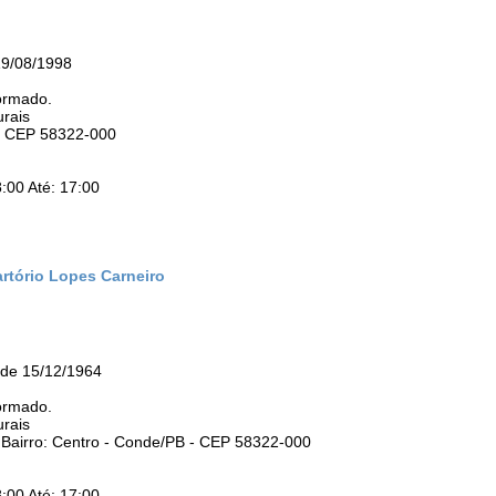
19/08/1998
ormado.
urais
 - CEP 58322-000
:00 Até: 17:00
artório Lopes Carneiro
de 15/12/1964
ormado.
urais
Bairro: Centro - Conde/PB - CEP 58322-000
:00 Até: 17:00