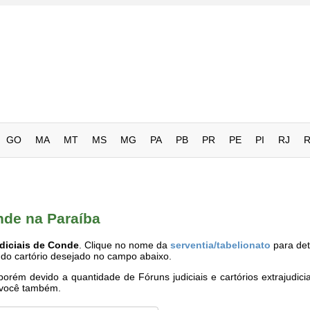
GO
MA
MT
MS
MG
PA
PB
PR
PE
PI
RJ
nde na Paraíba
diciais de Conde
. Clique no nome da
serventia/tabelionato
para det
 do cartório desejado no campo abaixo.
rém devido a quantidade de Fóruns judiciais e cartórios extrajudici
e você também.