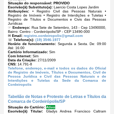
Situação do responsável:
PROVIDO
Escrivão(ã) Substituto(a):
Laercio Costa Lopes Jardim
Atribuições:
• Registro Civil das Pessoas Naturais •
Registro de Imóveis • Registro de Interdições e Tutelas •
Registro de Títulos e Documentos e Civis das Pessoas
Jurídicas
☞
Endereço:
Rua Sete de Setembro, 143 - Cep 13490000,
Bairro: Centro - Cordeirópolis/SP - CEP 13490-000
✉
Email:
registro.cordeiropolis@gmail.com
☏
Telefone(s):
(19) 3546-1977
Horário de funcionamento:
Segunda a Sexta. De: 09:00
Até: 16:00
Cartório Informatizado:
Sim
Com Internet:
Sim
Data da Criação:
27/11/2009
CNS:
14.791-8
Telefone, endereço, e-mail e todos os dados do Oficial
de Registro de Imóveis, Títulos e Documentos, Civil de
Pessoa Jurídica e Civil das Pessoas Naturais e de
Interdições e Tutelas da Sede da Comarca de
Cordeiropolis
Tabelião de Notas e Protesto de Letras e Títulos da
Comarca de Cordeirópolis/SP
Situação do Cartório:
Ativo
Escrivão(ã) Titular:
Gladys Andrea Francisco Caltram