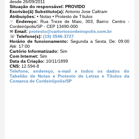
desde 26/09/2011
Situação do responsável:
PROVIDO
Escrivão(ã) Substituto(a):
Antonio Jose Caltram
Atribuições:
• Notas • Protesto de Títulos
☞
Endereço:
Rua Treze de Maio, 303, Bairro: Centro -
Cordeirópolis/SP - CEP 13490-000
✉
Email:
protesto@cartoriocordeiropolis.com.br
☏
Telefone(s):
(19) 3546-3727
Horário de funcionamento:
Segunda a Sexta. De: 09:00
Até: 17:00
Cartório Informatizado:
Sim
Com Internet:
Sim
Data da Criação:
10/11/1899
CNS:
12.594-8
Telefone, endereço, e-mail e todos os dados do
Tabelião de Notas e Protesto de Letras e Títulos da
Comarca de Cordeirópolis/SP