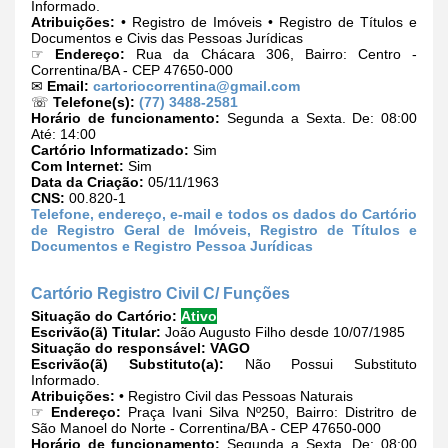
Informado.
Atribuições:
• Registro de Imóveis • Registro de Títulos e
Documentos e Civis das Pessoas Jurídicas
☞
Endereço:
Rua da Chácara 306, Bairro: Centro -
Correntina/BA - CEP 47650-000
✉
Email:
cartoriocorrentina@gmail.com
☏
Telefone(s):
(77) 3488-2581
Horário de funcionamento:
Segunda a Sexta. De: 08:00
Até: 14:00
Cartório Informatizado:
Sim
Com Internet:
Sim
Data da Criação:
05/11/1963
CNS:
00.820-1
Telefone, endereço, e-mail e todos os dados do Cartório
de Registro Geral de Imóveis, Registro de Títulos e
Documentos e Registro Pessoa Jurídicas
Cartório Registro Civil C/ Funções
Situação do Cartório:
Ativo
Escrivão(ã) Titular:
João Augusto Filho desde 10/07/1985
Situação do responsável:
VAGO
Escrivão(ã) Substituto(a):
Não Possui Substituto
Informado.
Atribuições:
• Registro Civil das Pessoas Naturais
☞
Endereço:
Praça Ivani Silva Nº250, Bairro: Distritro de
São Manoel do Norte - Correntina/BA - CEP 47650-000
Horário de funcionamento:
Segunda a Sexta. De: 08:00