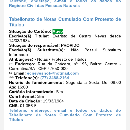
Telefone, endereço, e-mail e todos os dados do
Registro Civil das Pessoas Naturais
Tabelionato de Notas Cumulado Com Protesto de
Títulos
Situação do Cartório:
Ativo
Escrivão(ã) Titular:
Evaristo de Castro Neves desde
14/03/1984
Situação do responsável:
PROVIDO
Escrivão(ã) Substituto(a):
Não Possui Substituto
Informado.
Atribuições:
• Notas • Protesto de Títulos
☞
Endereço:
Rua da Chácara, nº 196, Bairro: Centro -
Correntina/BA - CEP 47650-000
✉
Email:
ecnevesnot@hotmail.com
☏
Telefone(s):
(77) 3488-2164
Horário de funcionamento:
Segunda a Sexta. De: 08:00
Até: 16:00
Cartório Informatizado:
Sim
Com Internet:
Sim
Data da Criação:
19/03/1984
CNS:
01.356-5
Telefone, endereço, e-mail e todos os dados do
Tabelionato de Notas Cumulado Com Protesto de
Títulos