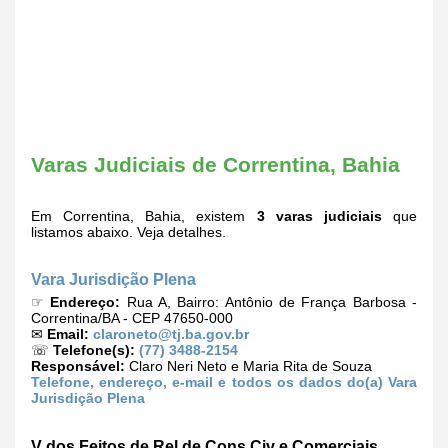
Varas Judiciais de Correntina, Bahia
Em Correntina, Bahia, existem
3 varas judiciais
que
listamos abaixo. Veja detalhes.
Vara Jurisdição Plena
☞
Endereço:
Rua A, Bairro: Antônio de França Barbosa -
Correntina/BA - CEP 47650-000
✉
Email:
claroneto@tj.ba.gov.br
☏
Telefone(s):
(77) 3488-2154
Responsável:
Claro Neri Neto e Maria Rita de Souza
Telefone, endereço, e-mail e todos os dados do(a) Vara
Jurisdição Plena
V dos Feitos de Rel de Cons Civ e Comerciais