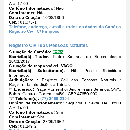
Até: 17:00
Cartório Informatizado:
Não
Com Internet:
Não
Data da Criação:
10/09/1986
CNS:
01.075-1
Telefone, endereço, e-mail e todos os dados do Cartório
Registro Civil C/ Funções
Registro Civil das Pessoas Naturais
Situação do Cartório:
Ativo
Escrivão(ã) Titular:
Pedro Santana de Sousa desde
20/01/2017
Situação do responsável:
VAGO
Escrivão(ã) Substituto(a):
Não Possui Substituto
Informado.
Atribuições:
• Registro Civil das Pessoas Naturais •
Registro de Interdições e Tutelas
☞
Endereço:
Praça Monsenhor André Fráns Bérénos, S/nº,,
Bairro: Centro - Correntina/BA - CEP 47650-000
☏
Telefone(s):
(77) 3488-2154
Horário de funcionamento:
Segunda a Sexta. De: 08:00
Até: 14:00
Cartório Informatizado:
Sim
Com Internet:
Sim
Data da Criação:
27/09/1962
CNS:
01.249-2