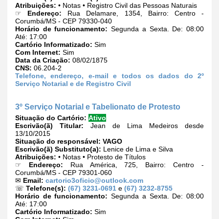
Atribuições:
• Notas • Registro Civil das Pessoas Naturais
☞
Endereço:
Rua Delamare, 1354, Bairro: Centro -
Corumbá/MS - CEP 79330-040
Horário de funcionamento:
Segunda a Sexta. De: 08:00
Até: 17:00
Cartório Informatizado:
Sim
Com Internet:
Sim
Data da Criação:
08/02/1875
CNS:
06.204-2
Telefone, endereço, e-mail e todos os dados do 2º
Serviço Notarial e de Registro Civil
3º Serviço Notarial e Tabelionato de Protesto
Situação do Cartório:
Ativo
Escrivão(ã) Titular:
Jean de Lima Medeiros desde
13/10/2015
Situação do responsável:
VAGO
Escrivão(ã) Substituto(a):
Lenice de Lima e Silva
Atribuições:
• Notas • Protesto de Títulos
☞
Endereço:
Rua América, 725, Bairro: Centro -
Corumbá/MS - CEP 79301-060
✉
Email:
cartorio3oficio@outlook.com
☏
Telefone(s):
(67) 3231-0691
e
(67) 3232-8755
Horário de funcionamento:
Segunda a Sexta. De: 08:00
Até: 17:00
Cartório Informatizado:
Sim