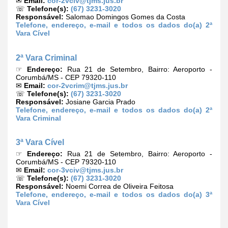
✉
Email:
cor-2vciv@tjms.jus.br
☏
Telefone(s):
(67) 3231-3020
Responsável:
Salomao Domingos Gomes da Costa
Telefone, endereço, e-mail e todos os dados do(a) 2ª
Vara Cível
2ª Vara Criminal
☞
Endereço:
Rua 21 de Setembro, Bairro: Aeroporto -
Corumbá/MS - CEP 79320-110
✉
Email:
cor-2vcrim@tjms.jus.br
☏
Telefone(s):
(67) 3231-3020
Responsável:
Josiane Garcia Prado
Telefone, endereço, e-mail e todos os dados do(a) 2ª
Vara Criminal
3ª Vara Cível
☞
Endereço:
Rua 21 de Setembro, Bairro: Aeroporto -
Corumbá/MS - CEP 79320-110
✉
Email:
cor-3vciv@tjms.jus.br
☏
Telefone(s):
(67) 3231-3020
Responsável:
Noemi Correa de Oliveira Feitosa
Telefone, endereço, e-mail e todos os dados do(a) 3ª
Vara Cível