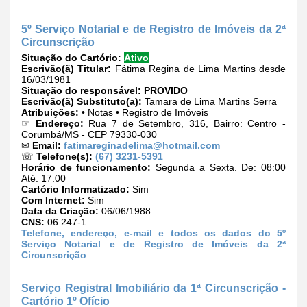
5º Serviço Notarial e de Registro de Imóveis da 2ª
Circunscrição
Situação do Cartório:
Ativo
Escrivão(ã) Titular:
Fátima Regina de Lima Martins desde
16/03/1981
Situação do responsável:
PROVIDO
Escrivão(ã) Substituto(a):
Tamara de Lima Martins Serra
Atribuições:
• Notas • Registro de Imóveis
☞
Endereço:
Rua 7 de Setembro, 316, Bairro: Centro -
Corumbá/MS - CEP 79330-030
✉
Email:
fatimareginadelima@hotmail.com
☏
Telefone(s):
(67) 3231-5391
Horário de funcionamento:
Segunda a Sexta. De: 08:00
Até: 17:00
Cartório Informatizado:
Sim
Com Internet:
Sim
Data da Criação:
06/06/1988
CNS:
06.247-1
Telefone, endereço, e-mail e todos os dados do 5º
Serviço Notarial e de Registro de Imóveis da 2ª
Circunscrição
Serviço Registral Imobiliário da 1ª Circunscrição -
Cartório 1º Ofício