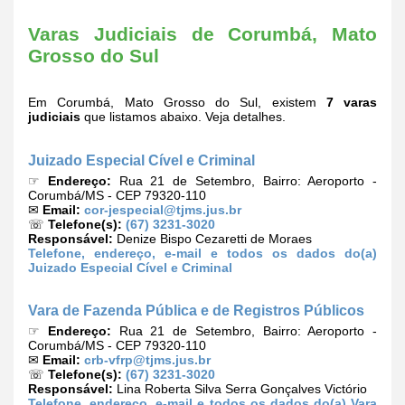
Varas Judiciais de Corumbá, Mato
Grosso do Sul
Em Corumbá, Mato Grosso do Sul, existem
7 varas
judiciais
que listamos abaixo. Veja detalhes.
Juizado Especial Cível e Criminal
☞
Endereço:
Rua 21 de Setembro, Bairro: Aeroporto -
Corumbá/MS - CEP 79320-110
✉
Email:
cor-jespecial@tjms.jus.br
☏
Telefone(s):
(67) 3231-3020
Responsável:
Denize Bispo Cezaretti de Moraes
Telefone, endereço, e-mail e todos os dados do(a)
Juizado Especial Cível e Criminal
Vara de Fazenda Pública e de Registros Públicos
☞
Endereço:
Rua 21 de Setembro, Bairro: Aeroporto -
Corumbá/MS - CEP 79320-110
✉
Email:
crb-vfrp@tjms.jus.br
☏
Telefone(s):
(67) 3231-3020
Responsável:
Lina Roberta Silva Serra Gonçalves Victório
Telefone, endereço, e-mail e todos os dados do(a) Vara