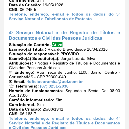
Com Internet:
Sim
Data da Criação:
19/05/1928
CNS:
06.245-5
Telefone, endereço, e-mail e todos os dados do 3º
Serviço Notarial e Tabelionato de Protesto
4º Serviço Notarial e de Registro de Títulos e
Documentos e Civil das Pessoas Jurídicas
Situação do Cartório:
Ativo
Escrivão(ã) Titular:
Ricardo Bravo desde 26/04/2016
Situação do responsável:
PROVIDO
Escrivão(ã) Substituto(a):
Jorge Luiz da Silva
Atribuições:
• Notas • Registro de Títulos e Documentos e
Civis das Pessoas Jurídicas
☞
Endereço:
Rua Treze de Junho, 1108, Bairro: Centro -
Corumbá/MS - CEP 79300-040
✉
Email:
4oficiocorumba@uol.com.br
☏
Telefone(s):
(67) 3231-2036
Horário de funcionamento:
Segunda a Sexta. De: 08:00
Até: 17:00
Cartório Informatizado:
Sim
Com Internet:
Sim
Data da Criação:
25/08/1941
CNS:
06.188-7
Telefone, endereço, e-mail e todos os dados do 4º
Serviço Notarial e de Registro de Títulos e Documentos
e Civil das Pessoas Jurídicas