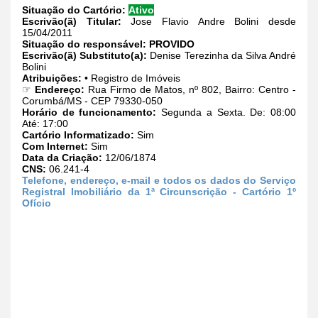
Situação do Cartório:
Ativo
Escrivão(ã) Titular:
Jose Flavio Andre Bolini desde
15/04/2011
Situação do responsável:
PROVIDO
Escrivão(ã) Substituto(a):
Denise Terezinha da Silva André
Bolini
Atribuições:
• Registro de Imóveis
☞
Endereço:
Rua Firmo de Matos, nº 802, Bairro: Centro -
Corumbá/MS - CEP 79330-050
Horário de funcionamento:
Segunda a Sexta. De: 08:00
Até: 17:00
Cartório Informatizado:
Sim
Com Internet:
Sim
Data da Criação:
12/06/1874
CNS:
06.241-4
Telefone, endereço, e-mail e todos os dados do Serviço
Registral Imobiliário da 1ª Circunscrição - Cartório 1º
Ofício