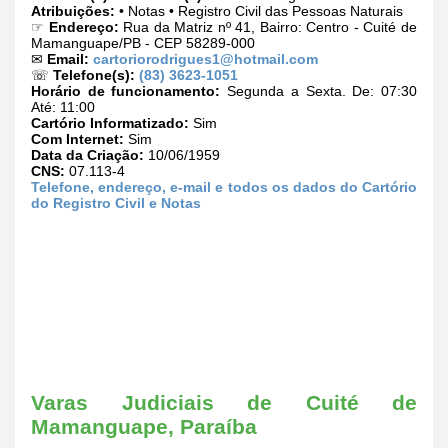
Atribuições:
• Notas • Registro Civil das Pessoas Naturais
☞
Endereço:
Rua da Matriz nº 41, Bairro: Centro - Cuité de
Mamanguape/PB - CEP 58289-000
✉
Email:
cartoriorodrigues1@hotmail.com
☏
Telefone(s):
(83) 3623-1051
Horário de funcionamento:
Segunda a Sexta. De: 07:30
Até: 11:00
Cartório Informatizado:
Sim
Com Internet:
Sim
Data da Criação:
10/06/1959
CNS:
07.113-4
Telefone, endereço, e-mail e todos os dados do Cartório
do Registro Civil e Notas
Varas Judiciais de Cuité de
Mamanguape, Paraíba