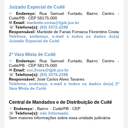
Juizado Especial de Cuité
☞
Endereço:
Rua Samuel Furtado, Bairro: Centro -
Cuité/PB - CEP 58175-000
✉
Email:
marleide.costa@tjpb.jus.br
☏
Telefone(s):
(83) 3372-2298
Responsável:
Marleide de Farias Fonseca Florentino Costa
Telefone, endereço, e-mail e todos os dados do(a)
Juizado Especial de Cuité
2ª Vara Mista de Cuité
☞
Endereço:
Rua Samuel Furtado, Bairro: Centro -
Cuité/PB - CEP 58175-000
✉
Email:
cut.2vara@tjpb.jus.br
☏
Telefone(s):
(83) 3379-2298
Responsável:
José Carlos Alves Tavares
Telefone, endereço, e-mail e todos os dados do(a) 2ª
Vara Mista de Cuité
Central de Mandados e de Distribuição de Cuité
☞
Endereço:
, Bairro: - Cuité/PB - CEP
☏
Telefone(s):
não Informado.
Sem maiores informações sobre essa unidade judiciária