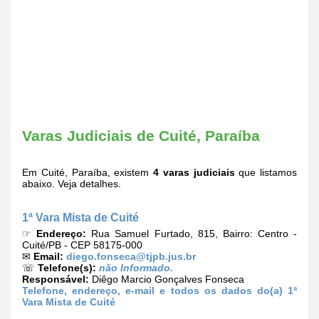
Varas Judiciais de Cuité, Paraíba
Em Cuité, Paraíba, existem
4 varas judiciais
que listamos
abaixo. Veja detalhes.
1ª Vara Mista de Cuité
☞
Endereço:
Rua Samuel Furtado, 815, Bairro: Centro -
Cuité/PB - CEP 58175-000
✉
Email:
diego.fonseca@tjpb.jus.br
☏
Telefone(s):
não Informado.
Responsável:
Diêgo Marcio Gonçalves Fonseca
Telefone, endereço, e-mail e todos os dados do(a) 1ª
Vara Mista de Cuité