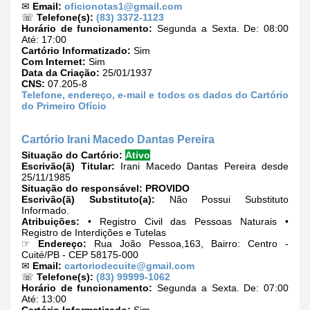
✉
Email:
oficionotas1@gmail.com
☏
Telefone(s):
(83) 3372-1123
Horário de funcionamento:
Segunda a Sexta. De: 08:00
Até: 17:00
Cartório Informatizado:
Sim
Com Internet:
Sim
Data da Criação:
25/01/1937
CNS:
07.205-8
Telefone, endereço, e-mail e todos os dados do Cartório
do Primeiro Ofício
Cartório Irani Macedo Dantas Pereira
Situação do Cartório:
Ativo
Escrivão(ã) Titular:
Irani Macedo Dantas Pereira desde
25/11/1985
Situação do responsável:
PROVIDO
Escrivão(ã) Substituto(a):
Não Possui Substituto
Informado.
Atribuições:
• Registro Civil das Pessoas Naturais •
Registro de Interdições e Tutelas
☞
Endereço:
Rua João Pessoa,163, Bairro: Centro -
Cuité/PB - CEP 58175-000
✉
Email:
cartoriodecuite@gmail.com
☏
Telefone(s):
(83) 99999-1062
Horário de funcionamento:
Segunda a Sexta. De: 07:00
Até: 13:00
Cartório Informatizado:
Sim