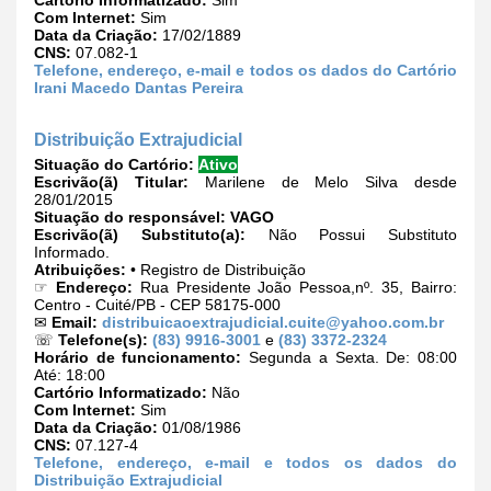
Com Internet:
Sim
Data da Criação:
17/02/1889
CNS:
07.082-1
Telefone, endereço, e-mail e todos os dados do Cartório
Irani Macedo Dantas Pereira
Distribuição Extrajudicial
Situação do Cartório:
Ativo
Escrivão(ã) Titular:
Marilene de Melo Silva desde
28/01/2015
Situação do responsável:
VAGO
Escrivão(ã) Substituto(a):
Não Possui Substituto
Informado.
Atribuições:
• Registro de Distribuição
☞
Endereço:
Rua Presidente João Pessoa,nº. 35, Bairro:
Centro - Cuité/PB - CEP 58175-000
✉
Email:
distribuicaoextrajudicial.cuite@yahoo.com.br
☏
Telefone(s):
(83) 9916-3001
e
(83) 3372-2324
Horário de funcionamento:
Segunda a Sexta. De: 08:00
Até: 18:00
Cartório Informatizado:
Não
Com Internet:
Sim
Data da Criação:
01/08/1986
CNS:
07.127-4
Telefone, endereço, e-mail e todos os dados do
Distribuição Extrajudicial