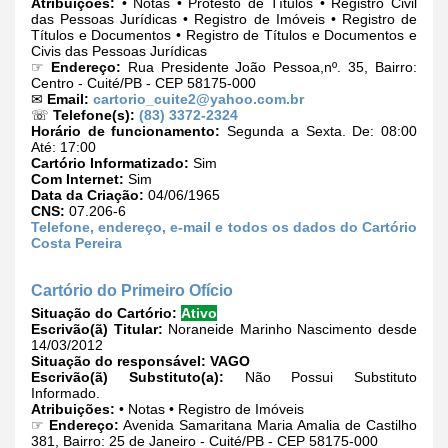
Atribuições:
• Notas • Protesto de Títulos • Registro Civil
das Pessoas Jurídicas • Registro de Imóveis • Registro de
Títulos e Documentos • Registro de Títulos e Documentos e
Civis das Pessoas Jurídicas
☞
Endereço:
Rua Presidente João Pessoa,nº. 35, Bairro:
Centro - Cuité/PB - CEP 58175-000
✉
Email:
cartorio_cuite2@yahoo.com.br
☏
Telefone(s):
(83) 3372-2324
Horário de funcionamento:
Segunda a Sexta. De: 08:00
Até: 17:00
Cartório Informatizado:
Sim
Com Internet:
Sim
Data da Criação:
04/06/1965
CNS:
07.206-6
Telefone, endereço, e-mail e todos os dados do Cartório
Costa Pereira
Cartório do Primeiro Ofício
Situação do Cartório:
Ativo
Escrivão(ã) Titular:
Noraneide Marinho Nascimento desde
14/03/2012
Situação do responsável:
VAGO
Escrivão(ã) Substituto(a):
Não Possui Substituto
Informado.
Atribuições:
• Notas • Registro de Imóveis
☞
Endereço:
Avenida Samaritana Maria Amalia de Castilho
381, Bairro: 25 de Janeiro - Cuité/PB - CEP 58175-000