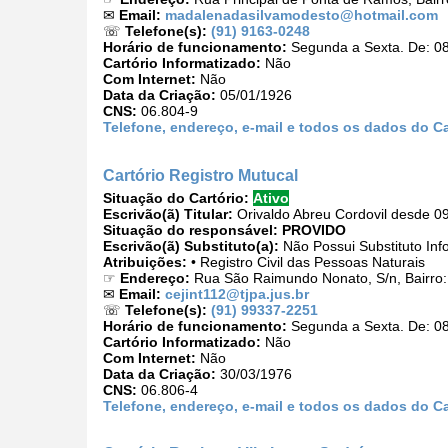
✉
Email:
madalenadasilvamodesto@hotmail.com
☏
Telefone(s):
(91) 9163-0248
Horário de funcionamento:
Segunda a Sexta. De: 08
Cartório Informatizado:
Não
Com Internet:
Não
Data da Criação:
05/01/1926
CNS:
06.804-9
Telefone, endereço, e-mail e todos os dados do C
Cartório Registro Mutucal
Situação do Cartório:
Ativo
Escrivão(ã) Titular:
Orivaldo Abreu Cordovil desde 0
Situação do responsável:
PROVIDO
Escrivão(ã) Substituto(a):
Não Possui Substituto Inf
Atribuições:
• Registro Civil das Pessoas Naturais
☞
Endereço:
Rua São Raimundo Nonato, S/n, Bairro:
✉
Email:
cejint112@tjpa.jus.br
☏
Telefone(s):
(91) 99337-2251
Horário de funcionamento:
Segunda a Sexta. De: 08
Cartório Informatizado:
Não
Com Internet:
Não
Data da Criação:
30/03/1976
CNS:
06.806-4
Telefone, endereço, e-mail e todos os dados do Ca