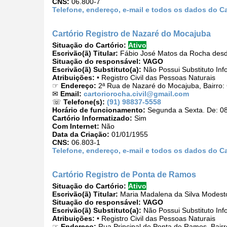
CNS:
06.800-7
Telefone, endereço, e-mail e todos os dados do Ca
Cartório Registro de Nazaré do Mocajuba
Situação do Cartório:
Ativo
Escrivão(ã) Titular:
Fábio José Matos da Rocha desd
Situação do responsável:
VAGO
Escrivão(ã) Substituto(a):
Não Possui Substituto Inf
Atribuições:
• Registro Civil das Pessoas Naturais
☞
Endereço:
2ª Rua de Nazaré do Mocajuba, Bairro:
✉
Email:
cartoriorocha.civil@gmail.com
☏
Telefone(s):
(91) 98837-5558
Horário de funcionamento:
Segunda a Sexta. De: 08
Cartório Informatizado:
Sim
Com Internet:
Não
Data da Criação:
01/01/1955
CNS:
06.803-1
Telefone, endereço, e-mail e todos os dados do C
Cartório Registro de Ponta de Ramos
Situação do Cartório:
Ativo
Escrivão(ã) Titular:
Maria Madalena da Silva Modest
Situação do responsável:
VAGO
Escrivão(ã) Substituto(a):
Não Possui Substituto Inf
Atribuições:
• Registro Civil das Pessoas Naturais
☞
Endereço:
Rua Principal de Ponta de Ramos, Bairr