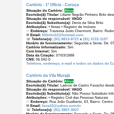
Cartório - 1º Ofício - Curuça
Situação do Cartório:
Ativo
Escrivão(ã) Titular:
Liliane Negrão Pinheiro Brito de
Situação do responsável:
VAGO
Escrivão(ã) Substituto(a):
Denis da Silva Brito
Atribuições:
• Notas • Registro de Imóveis
☞
Endereço:
Travessa Justo Chermont, Bairro: Rodov
✉
Email:
lilibrito22@hotmail.com
☏
Telefone(s):
(91) 8813-8721
e
(91) 3722-1157
Horário de funcionamento:
Segunda a Sexta. De: 07
Cartório Informatizado:
Sim
Com Internet:
Sim
Data da Criação:
07/03/1888
CNS:
06.592-0
Telefone, endereço, e-mail e todos os dados do Car
Cartório da Vila Murajá
Situação do Cartório:
Ativo
Escrivão(ã) Titular:
Laércio de Castro Favacho desd
Situação do responsável:
VAGO
Escrivão(ã) Substituto(a):
Não Possui Substituto Inf
Atribuições:
• Registro Civil das Pessoas Naturais
☞
Endereço:
Rua João Gualberto, 63, Bairro: Centro
✉
Email:
fava10@yahoo.com.br
☏
Telefone(s):
(91) 3807-3027
Horário de funcionamento:
Segunda a Sexta. De: 08