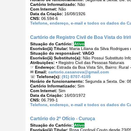
Cartório Informatizado:
Não
Com Internet:
Não
Data da Criação:
16/08/1926
CNS:
06.594-6
Telefone, endereço, e-mail e todos os dados do Ca
Cartório de Registro Civil de Boa Vista do Irir
Situação do Cartório:
Ativo
Escrivão(ã) Titular:
Maria Liliana da Silva Rodrigues
Situação do responsável:
VAGO
Escrivão(ã) Substituto(a):
Não Possui Substituto Inf
Atribuições:
• Registro Civil das Pessoas Naturais
☞
Endereço:
Estrada da Boa Vista S/n, Bairro: Rural
✉
Email:
cartorio.casanova@gmail.com
☏
Telefone(s):
(91) 8707-4105
Horário de funcionamento:
Segunda a Sexta. De: 08
Cartório Informatizado:
Sim
Com Internet:
Sim
Data da Criação:
16/03/1972
CNS:
06.799-1
Telefone, endereço, e-mail e todos os dados do Car
Cartório do 2º Ofício - Curuça
Situação do Cartório:
Ativo
Escrivão(ã) Titular:
Rosa Cordovil Couto desde 23/0