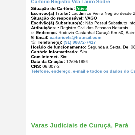
Cartório Registro Vila Lauro Sodré
Situação do Cartório:
Ativo
Escrivão(ã) Titular:
Laudinirce Vieira Negrão desde 
Situação do responsável:
VAGO
Escrivão(ã) Substituto(a):
Não Possui Substituto Inf
Atribuições:
• Registro Civil das Pessoas Naturais
☞
Endereço:
Rodovia Castanhal Curuçá Km 50, Bairr
✉
Email:
cartoriovls@hotmail.com
☏
Telefone(s):
(91) 98872-7417
Horário de funcionamento:
Segunda a Sexta. De: 08
Cartório Informatizado:
Sim
Com Internet:
Sim
Data da Criação:
12/04/1894
CNS:
06.807-2
Telefone, endereço, e-mail e todos os dados do Ca
Varas Judiciais de Curuçá, Pará