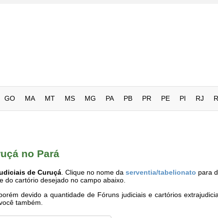
GO
MA
MT
MS
MG
PA
PB
PR
PE
PI
RJ
ruçá no Pará
udiciais de Curuçá
. Clique no nome da
serventia/tabelionato
para d
me do cartório desejado no campo abaixo.
rém devido a quantidade de Fóruns judiciais e cartórios extrajudici
e você também.