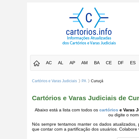
AC
AL
AP
AM
BA
CE
DF
ES
Cartórios e Varas Judiciais
PA
Curuçá
Cartórios e Varas Judiciais de Cu
Abaixo está a lista com todos os
cartórios
e Varas J
ou digite o no
Nós sempre tentamos manter os dados atualizados, po
que contar com a partificação dos usuários. Colabor