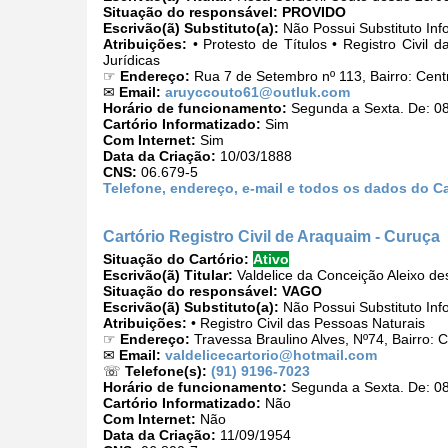
Situação do responsável:
PROVIDO
Escrivão(ã) Substituto(a):
Não Possui Substituto Inf
Atribuições:
• Protesto de Títulos • Registro Civil
Jurídicas
☞
Endereço:
Rua 7 de Setembro nº 113, Bairro: Cen
✉
Email:
aruyccouto61@outluk.com
Horário de funcionamento:
Segunda a Sexta. De: 08
Cartório Informatizado:
Sim
Com Internet:
Sim
Data da Criação:
10/03/1888
CNS:
06.679-5
Telefone, endereço, e-mail e todos os dados do Car
Cartório Registro Civil de Araquaim - Curuça
Situação do Cartório:
Ativo
Escrivão(ã) Titular:
Valdelice da Conceição Aleixo d
Situação do responsável:
VAGO
Escrivão(ã) Substituto(a):
Não Possui Substituto Inf
Atribuições:
• Registro Civil das Pessoas Naturais
☞
Endereço:
Travessa Braulino Alves, Nº74, Bairro:
✉
Email:
valdelicecartorio@hotmail.com
☏
Telefone(s):
(91) 9196-7023
Horário de funcionamento:
Segunda a Sexta. De: 08
Cartório Informatizado:
Não
Com Internet:
Não
Data da Criação:
11/09/1954