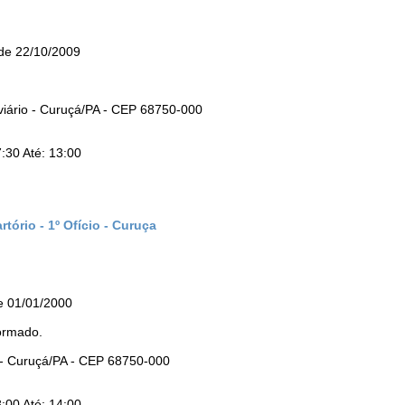
sde 22/10/2009
iário - Curuçá/PA - CEP 68750-000
:30 Até: 13:00
tório - 1º Ofício - Curuça
e 01/01/2000
ormado.
 - Curuçá/PA - CEP 68750-000
:00 Até: 14:00