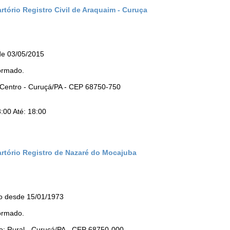
rtório Registro Civil de Araquaim - Curuça
e 03/05/2015
ormado.
 Centro - Curuçá/PA - CEP 68750-750
:00 Até: 18:00
artório Registro de Nazaré do Mocajuba
o desde 15/01/1973
ormado.
o: Rural - Curuçá/PA - CEP 68750-000