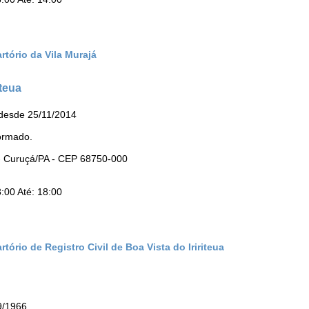
rtório da Vila Murajá
iteua
 desde 25/11/2014
ormado.
 - Curuçá/PA - CEP 68750-000
:00 Até: 18:00
tório de Registro Civil de Boa Vista do Iririteua
9/1966